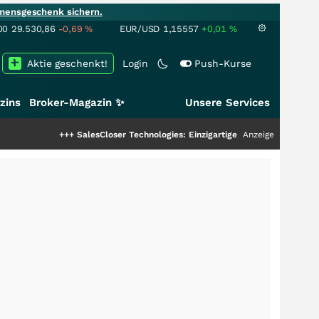
mensgeschenk sichern.
00
29.530,86
-0,69
%
EUR/USD
1,15557
+0,01
%
Aktie geschenkt!
Login
Push-Kurse
zins
Broker-Magazin ✨
Unsere Services
+++
SalesCloser Technologies: Einzigartige Leistung zieht die Top-Dogs an!
Anzeige