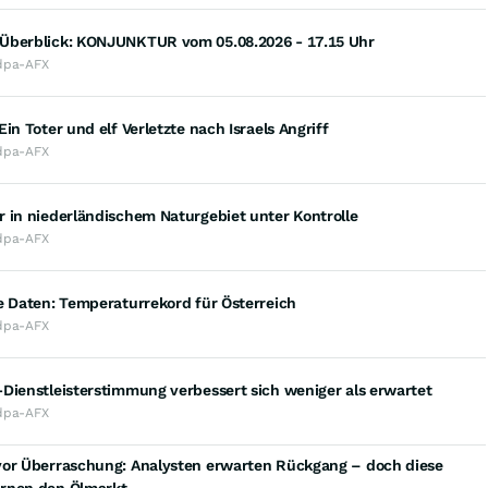
Überblick: KONJUNKTUR vom 05.08.2026 - 17.15 Uhr
dpa-AFX
Ein Toter und elf Verletzte nach Israels Angriff
dpa-AFX
 in niederländischem Naturgebiet unter Kontrolle
dpa-AFX
e Daten: Temperaturrekord für Österreich
dpa-AFX
Dienstleisterstimmung verbessert sich weniger als erwartet
dpa-AFX
vor Überraschung: Analysten erwarten Rückgang – doch diese