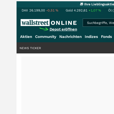
🎁 Ihre Lieblingsakt
DAX
26.199,00
-0,51
%
Gold
4.292,61
+1,07
%
Öl 
Depot eröffnen
Aktien
Community
Nachrichten
Indizes
Fonds
NEWS TICKER