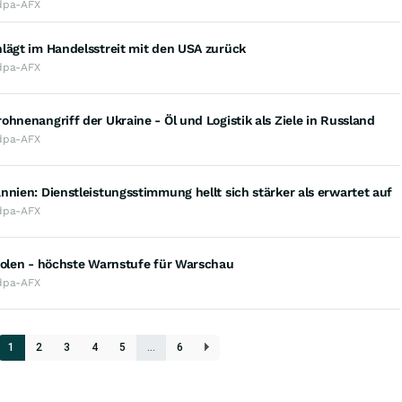
dpa-AFX
lägt im Handelsstreit mit den USA zurück
dpa-AFX
ohnenangriff der Ukraine - Öl und Logistik als Ziele in Russland
dpa-AFX
nnien: Dienstleistungsstimmung hellt sich stärker als erwartet auf
dpa-AFX
Polen - höchste Warnstufe für Warschau
dpa-AFX
1
2
3
4
5
…
6