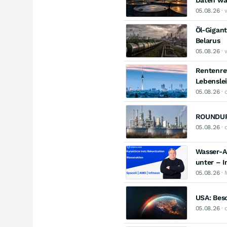
Daten wa
05.08.26
· 
Öl-Gigant
Belarus
05.08.26
· 
Rentenref
Lebensle
05.08.26
· 
ROUNDUP:
05.08.26
· 
Wasser-A
unter – I
05.08.26
· 
USA: Besc
05.08.26
· 