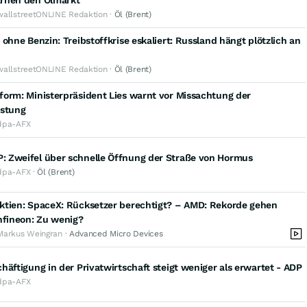
rnen den Ölmarkt
wallstreetONLINE Redaktion ·
Öl (Brent)
 ohne Benzin: Treibstoffkrise eskaliert: Russland hängt plötzlich an
wallstreetONLINE Redaktion ·
Öl (Brent)
orm: Ministerpräsident Lies warnt vor Missachtung der
istung
dpa-AFX
 Zweifel über schnelle Öffnung der Straße von Hormus
dpa-AFX ·
Öl (Brent)
ktien: SpaceX: Rücksetzer berechtigt? – AMD: Rekorde gehen
nfineon: Zu wenig?
Markus Weingran ·
Advanced Micro Devices
häftigung in der Privatwirtschaft steigt weniger als erwartet - ADP
dpa-AFX