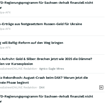
AfD-Regierungsprogramm für Sachsen-Anhalt finanziell nicht
ar
dpa-AFX
n-Erträge aus festgesetztem Russen-Geld für Ukraine
dpa-AFX
g will Bafög-Reform auf den Weg bringen
dpa-AFX
n Aufruhr: Gold & Silber: Brechen jetzt wie 2025 die Dämme?
ien vor Kursexplosion
wallstreetONLINE Redaktion ·
Agnico Eagle Mines
otz Rekordhoch: August-Crash beim DAX? Warum jetzt die
hste Phase beginnt
wallstreetONLINE Redaktion ·
DAX
AfD-Regierungsprogramm für Sachsen-Anhalt finanziell nicht
ar