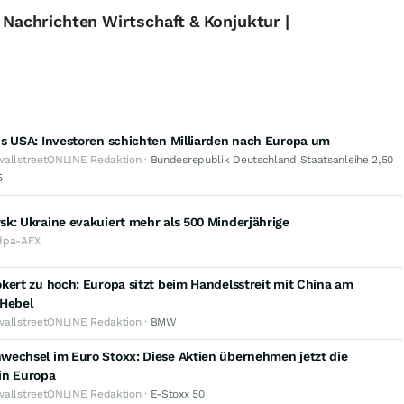
- Nachrichten Wirtschaft & Konjuktur |
s USA: Investoren schichten Milliarden nach Europa um
wallstreetONLINE Redaktion ·
Bundesrepublik Deutschland Staatsanleihe 2,50
5
k: Ukraine evakuiert mehr als 500 Minderjährige
dpa-AFX
kert zu hoch: Europa sitzt beim Handelsstreit mit China am
 Hebel
wallstreetONLINE Redaktion ·
BMW
wechsel im Euro Stoxx: Diese Aktien übernehmen jetzt die
in Europa
wallstreetONLINE Redaktion ·
E-Stoxx 50