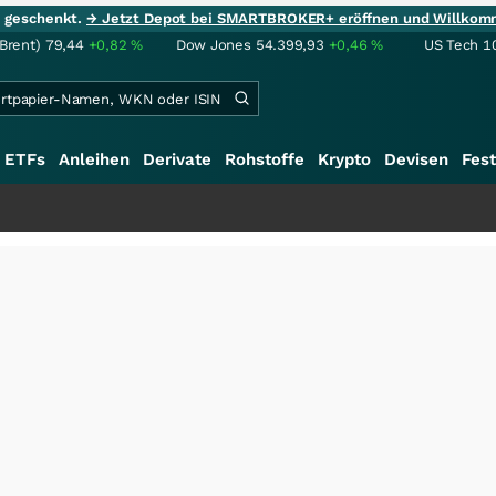
ie geschenkt.
→ Jetzt Depot bei SMARTBROKER+ eröffnen und Willkom
(Brent)
79,44
+0,82
%
Dow Jones
54.399,93
+0,46
%
US Tech 1
ETFs
Anleihen
Derivate
Rohstoffe
Krypto
Devisen
Fest