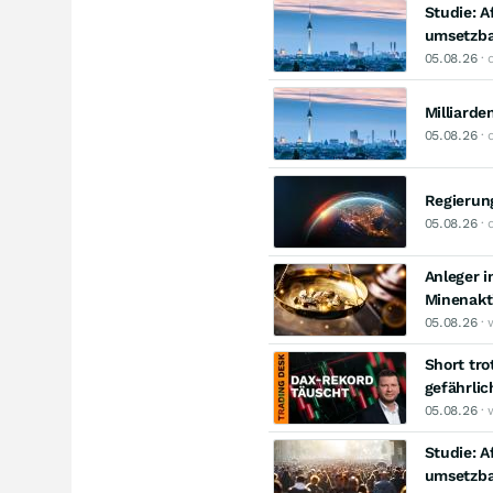
Studie: 
umsetzb
05.08.26
· 
Milliarde
05.08.26
· 
Regierun
05.08.26
· 
Anleger i
Minenakt
05.08.26
· 
Short tr
gefährlic
05.08.26
· 
Studie: 
umsetzb