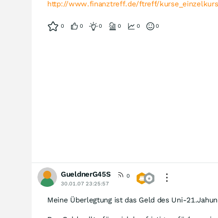
http://www.finanztreff.de/ftreff/kurse_einzelku
0
0
0
0
0
0
GueldnerG45S
0
30.01.07 23:25:57
Meine Überlegtung ist das Geld des Uni-21.Jahun