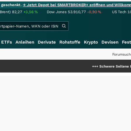
ie geschenkt.
→ Jetzt Depot bei SMARTBROKER+ eröffnen und Willkom
(Brent)
82,27
+3,56
%
Dow Jones
53.910,77
-0,90
%
US Tech 1
ETFs
Anleihen
Derivate
Rohstoffe
Krypto
Devisen
Fest
Forumsuch
+++
Schwere Seltene Erden: Entste