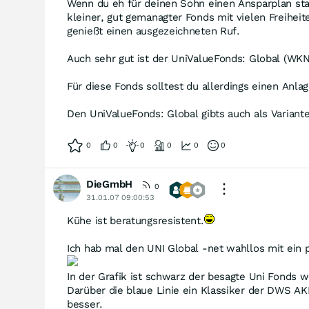
Wenn du eh für deinen Sohn einen Ansparplan star
kleiner, gut gemanagter Fonds mit vielen Freihei
genießt einen ausgezeichneten Ruf.
Auch sehr gut ist der UniValueFonds: Global (WK
Für diese Fonds solltest du allerdings einen Anla
Den UniValueFonds: Global gibts auch als Varian
0
0
0
0
0
0
DieGmbH
0
31.01.07 09:00:53
Kühe ist beratungsresistent.
Ich hab mal den UNI Global -net wahllos mit ein p
In der Grafik ist schwarz der besagte Uni Fonds wo
Darüber die blaue Linie ein Klassiker der DWS A
besser.