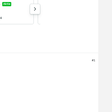
Electro Optic Systems
%
Aktie
+0,47
%
Aktie
191 Aufrufe heute
04
8-lagig heute 08:18
#1