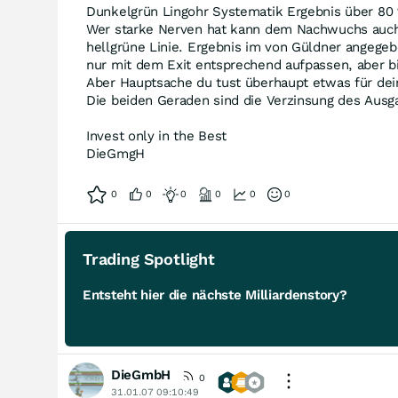
Dunkelgrün Lingohr Systematik Ergebnis über 80 
Wer starke Nerven hat kann dem Nachwuchs auch w
hellgrüne Linie. Ergebnis im von Güldner angeg
nur mit dem Exit entsprechend aufpassen, aber bis
Aber Hauptsache du tust überhaupt etwas für dei
Die beiden Geraden sind die Verzinsung des Ausga
Invest only in the Best
DieGmgH
0
0
0
0
0
0
Trading Spotlight
Entsteht hier die nächste Milliardenstory?
DieGmbH
0
31.01.07 09:10:49