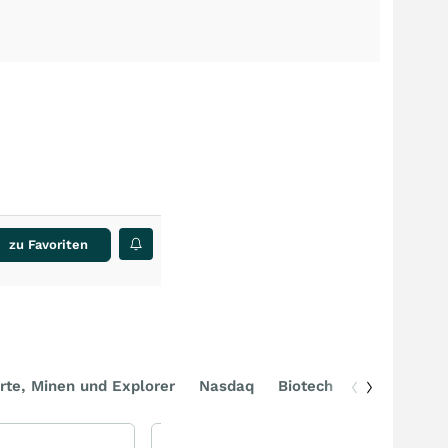
zu Favoriten
rte, Minen und Explorer
Nasdaq
Biotech
DAX
EOS - die Zukunft der Drohnenabwehr?