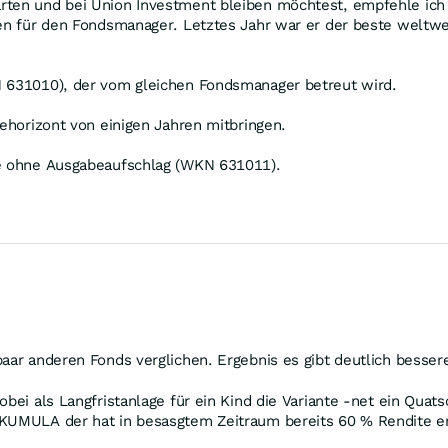
ten und bei Union Investment bleiben möchtest, empfehle ich d
ten für den Fondsmanager. Letztes Jahr war er der beste weltw
N 631010), der vom gleichen Fondsmanager betreut wird.
gehorizont von einigen Jahren mitbringen.
te ohne Ausgabeaufschlag (WKN 631011).
aar anderen Fonds verglichen. Ergebnis es gibt deutlich besser
bei als Langfristanlage für ein Kind die Variante -net ein Quats
KKUMULA der hat in besasgtem Zeitraum bereits 60 % Rendite e