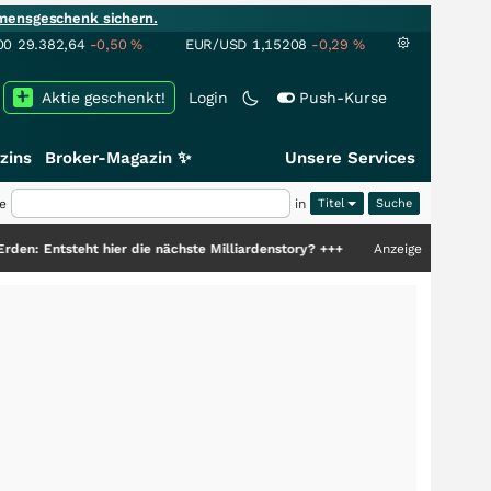
mensgeschenk sichern.
00
29.382,64
-0,50
%
EUR/USD
1,15208
-0,29
%
Aktie geschenkt!
Login
Push-Kurse
zins
Broker-Magazin ✨
Unsere Services
e
in
Titel
ht hier die nächste Milliardenstory?
+++
Anzeige