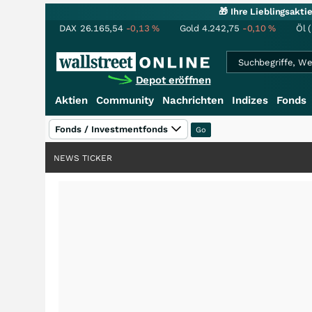
🎁 Ihre Lieblingsakt
DAX
26.165,54
-0,13
%
Gold
4.242,75
-0,10
%
Öl 
Depot eröffnen
Aktien
Community
Nachrichten
Indizes
Fonds
Fonds / Investmentfonds
NEWS TICKER