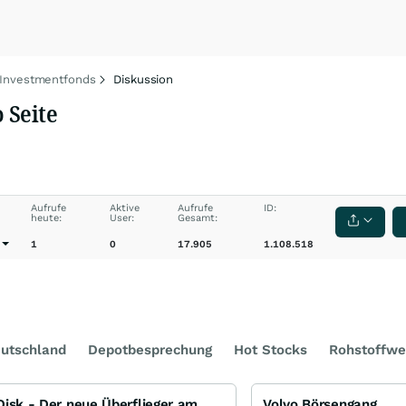
 Investmentfonds
Diskussion
 Seite
Aufrufe
Aktive
Aufrufe
ID:
heute:
User:
Gesamt:
S
1
0
17.905
1.108.518
utschland
Depotbesprechung
Hot Stocks
Rohstoffwe
SanDisk - Der neue Überflieger am Markt für Speicherchips
Volvo Börsengang