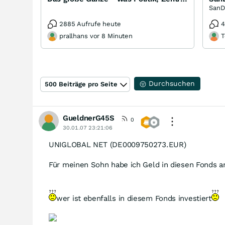
2885 Aufrufe heute
4
prallhans vor 8 Minuten
T
Durchsuchen
500 Beiträge pro Seite
GueldnerG45S
0
30.01.07 23:21:06
UNIGLOBAL NET (DE0009750273.EUR)
Für meinen Sohn habe ich Geld in diesen Fonds a
wer ist ebenfalls in diesem Fonds investiert