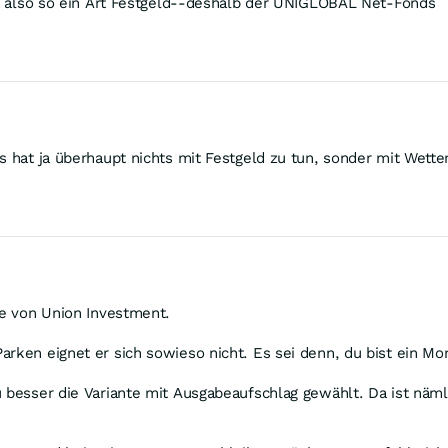
in, also so ein Art Festgeld--deshalb der UNIGLOBAL Net-Fonds
s hat ja überhaupt nichts mit Festgeld zu tun, sonder mit Wette
re von Union Investment.
arken eignet er sich sowieso nicht. Es sei denn, du bist ein 
u besser die Variante mit Ausgabeaufschlag gewählt. Da ist näml