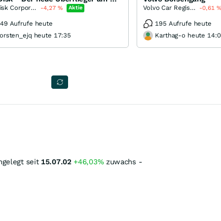
SanDisk Corporation
Volvo Car Registered (B)
-4,27
%
Aktie
-0,61
49 Aufrufe heute
195 Aufrufe heute
orsten_ejq heute 17:35
Karthag-o heute 14:
ngelegt seit
15.07.02
+46,03%
zuwachs -