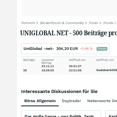
Börsenforum & Community
Foren
Fonds /
Startseite
UNIGLOBAL NET - 500 Beiträge pro
UniGlobal -net-
304,20
EUR
-0,46
%
Fonds
Beiträge:
neuester
eröffnet am
eröffnet von
Beitrag
22.11.11
30.01.07
GueldnerG45
28
16:26:55
23:21:06
Interessante Diskussionen für Sie
Börse Allgemein
Daytrader
Nebenwerte De
Das große Ganze - was Politik, Zentralbanken, Trends, Medien und Gesellschaft mit Aktien, Rohstoffen