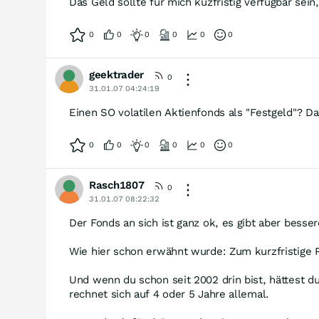
Das Geld sollte für mich kuzfristig verfügbar se
0
0
0
0
0
0
geektrader
0
31.01.07 04:24:19
Einen SO volatilen Aktienfonds als "Festgeld"? Da
0
0
0
0
0
0
Rasch1807
0
31.01.07 08:22:32
Der Fonds an sich ist ganz ok, es gibt aber besse
Wie hier schon erwähnt wurde: Zum kurzfristige P
Und wenn du schon seit 2002 drin bist, hättest d
rechnet sich auf 4 oder 5 Jahre allemal.