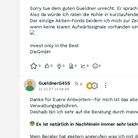
Sorry tue dem guten Gueldner unrecht. Er sprach 
Also da würde ich raten die Kohle in kurzlaufen
Der einzige Aktien-Fonds beidem ich mich zur Zeit
wenn keine klaren Aufwärtssignale vorhanden sind
Invest only in the Best
DieGmbH
0
0
0
0
0
0
GueldnerG45S
0
31.01.07 10:56:49
Danke für Euere Antworten--für mich ist das all
Verwaltungsgebühren.
Deshalb bin ich sehr auf die Beratung durch mei
Es ist natürlich in Nachhinein immer sehr le
Mein Berater hat gestern angerufen was ich mit 