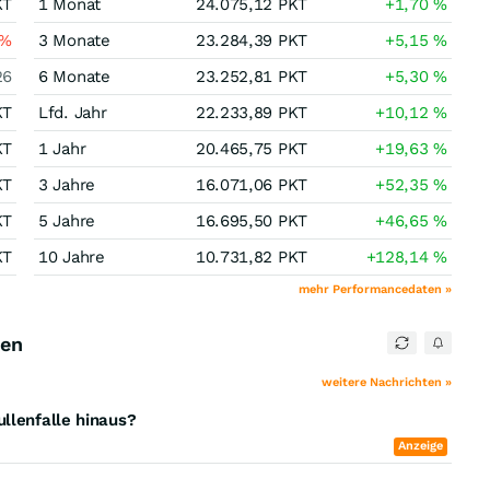
KT
1 Monat
24.075,12
PKT
+1,70
%
%
3 Monate
23.284,39
PKT
+5,15
%
26
6 Monate
23.252,81
PKT
+5,30
%
KT
Lfd. Jahr
22.233,89
PKT
+10,12
%
KT
1 Jahr
20.465,75
PKT
+19,63
%
KT
3 Jahre
16.071,06
PKT
+52,35
%
KT
5 Jahre
16.695,50
PKT
+46,65
%
KT
10 Jahre
10.731,82
PKT
+128,14
%
mehr Performancedaten »
ten
weitere Nachrichten »
llenfalle hinaus?
Anzeige