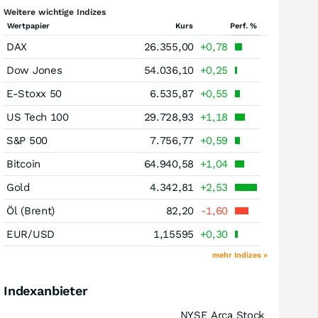
Weitere wichtige Indizes
Wertpapier
Kurs
Perf. %
DAX
26.355,00
+0,78
Dow Jones
54.036,10
+0,25
E-Stoxx 50
6.535,87
+0,55
US Tech 100
29.728,93
+1,18
S&P 500
7.756,77
+0,59
Bitcoin
64.940,58
+1,04
Gold
4.342,81
+2,53
Öl (Brent)
82,20
-1,60
EUR/USD
1,15595
+0,30
mehr Indizes »
Indexanbieter
NYSE Arca Stock