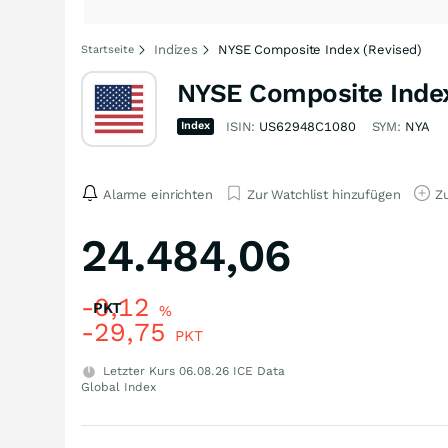
Indizes
NYSE Composite Index (Revised)
Startseite
NYSE Composite Index
Index
ISIN:
US62948C1080
SYM:
NYA
Alarme einrichten
Zur Watchlist hinzufügen
Zu
24.484,06
-0,12
PKT
%
-29,75
PKT
Letzter Kurs
06.08.26
ICE Data
Global Index