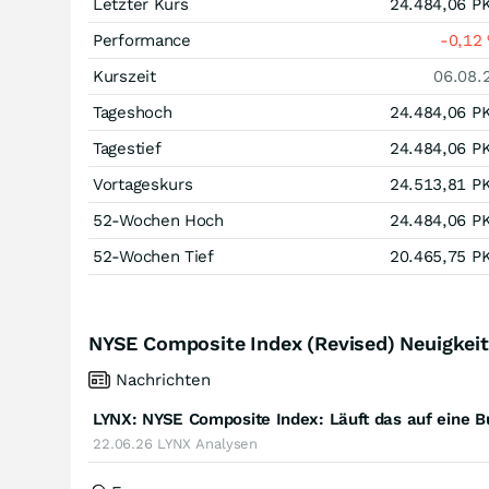
Letzter Kurs
24.484,06
P
Performance
-0,12
Kurszeit
06.08.
Tageshoch
24.484,06
P
Tagestief
24.484,06
P
Vortageskurs
24.513,81
P
52-Wochen Hoch
24.484,06
P
52-Wochen Tief
20.465,75
P
NYSE Composite Index (Revised) Neuigkei
Nachrichten
LYNX: NYSE Composite Index: Läuft das auf eine Bu
22.06.26
LYNX Analysen