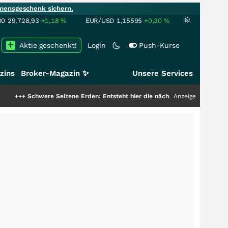
mensgeschenk sichern.
00
29.728,93
+1,18
%
EUR/USD
1,15595
+0,30
%
Aktie geschenkt!
Login
Push-Kurse
zins
Broker-Magazin ✨
Unsere Services
were Seltene Erden: Entsteht hier die nächste Milliardenstory?
Anzeige
+++