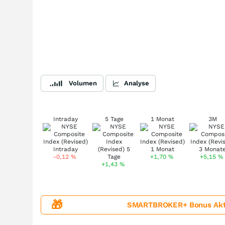
Volumen
Analyse
Intraday
5 Tage
1 Monat
3M
-0,12
%
+1,70
%
+5,15
%
+1,43
%
🎁
SMARTBROKER+ Bonus Aktion