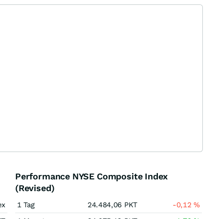
Performance NYSE Composite Index
(Revised)
ex
1 Tag
24.484,06
PKT
-0,12
%