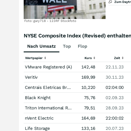
Zum Dayt
Foto: gary718 - 123RF Stockfoto
NYSE Composite Index (Revised) enthalte
Nach Umsatz
Top
Flop
Wertpapier
Kurs
Zeit
VMware Registered (A)
142,48
22.11.23
Veritiv
169,99
30.11.23
Centrais Eletricas Brasileiras SA-Eletrobras
10,220
02:04:00
Black Knight
75,76
02.09.23
Triton International Registered (A)
79,51
28.09.23
nVent Electric
164,69
22:00:02
Life Storage
133,16
20.07.23