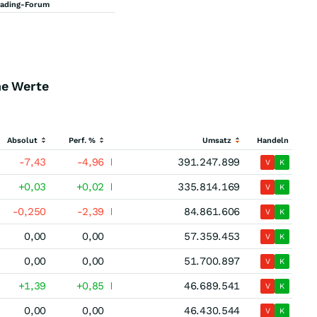
rading-Forum
ne Werte
Absolut
Perf. %
Umsatz
Handeln
-7,43
-4,96
391.247.899
V
K
+0,03
+0,02
335.814.169
V
K
-0,250
-2,39
84.861.606
V
K
0,00
0,00
57.359.453
V
K
0,00
0,00
51.700.897
V
K
+1,39
+0,85
46.689.541
V
K
0,00
0,00
46.430.544
V
K