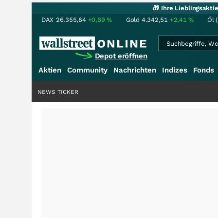
🎁 Ihre Lieblingsakt
DAX
26.355,84
+0,69
%
Gold
4.342,51
+2,41
%
Öl 
Depot eröffnen
Aktien
Community
Nachrichten
Indizes
Fonds
NEWS TICKER