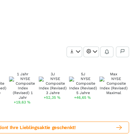
1 Jahr
3J
5J
Max
+52,35
%
+46,65
%
+19,63
%
! Ihre Lieblingsaktie geschenkt!