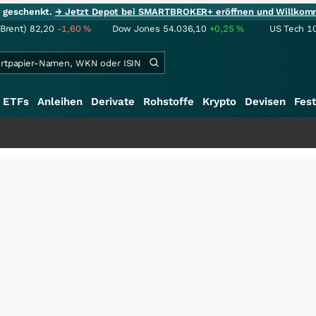
ie geschenkt.
→ Jetzt Depot bei SMARTBROKER+ eröffnen und Willkom
(Brent)
82,20
-1,60
%
Dow Jones
54.036,10
+0,25
%
US Tech 1
ETFs
Anleihen
Derivate
Rohstoffe
Krypto
Devisen
Fest
+++
Sch