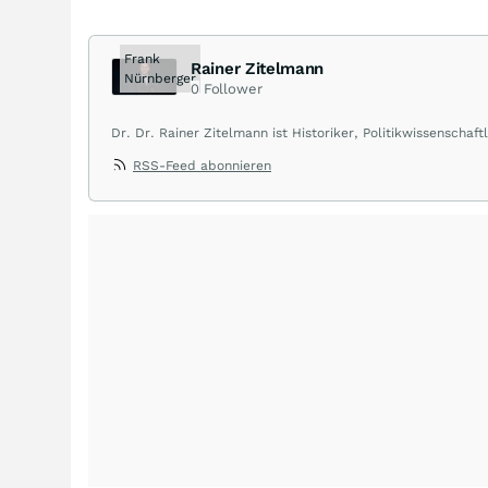
Frank
Rainer Zitelmann
Nürnberger
0
Follower
Dr. Dr. Rainer Zitelmann ist Historiker, Politikwissenschaft
auch zu den Themen Wirtschaft und Finanzen* geschrieben
RSS-Feed abonnieren
Werbelink