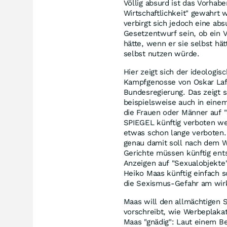
Völlig absurd ist das Vorha
Wirtschaftlichkeit" gewahrt 
verbirgt sich jedoch eine abs
Gesetzentwurf sein, ob ein V
hätte, wenn er sie selbst hä
selbst nutzen würde.
Hier zeigt sich der ideologi
Kampfgenosse von Oskar Lafo
Bundesregierung. Das zeigt s
beispielsweise auch in einem
die Frauen oder Männer auf "
SPIEGEL künftig verboten wer
etwas schon lange verboten. 
genau damit soll nach dem Wi
Gerichte müssen künftig ent
Anzeigen auf "Sexualobjekte
Heiko Maas künftig einfach 
die Sexismus-Gefahr am wir
Maas will den allmächtigen St
vorschreibt, wie Werbeplakat
Maas "gnädig": Laut einem Be