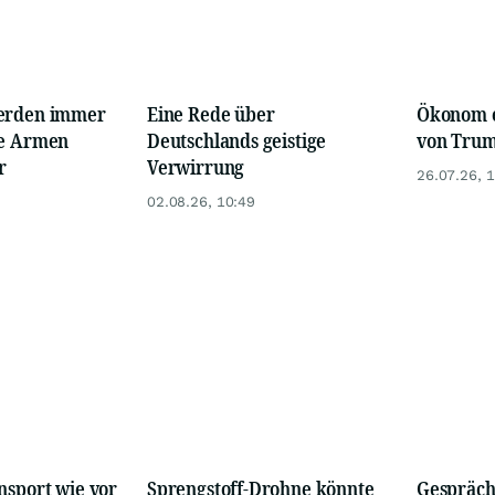
werden immer
Eine Rede über
Ökonom e
ie Armen
Deutschlands geistige
von Trump
r
Verwirrung
26.07.26, 
02.08.26, 10:49
nsport wie vor
Sprengstoff-Drohne könnte
Gespräch