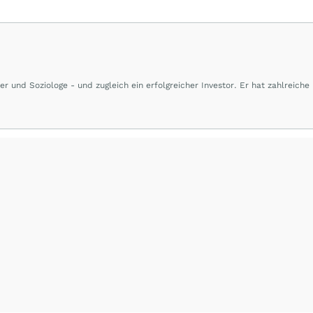
ler und Soziologe - und zugleich ein erfolgreicher Investor. Er hat zahlreiche
 und herausgegeben, viele davon sind in zahlreiche Sprachen übersetzt wor