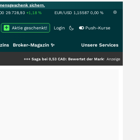
mensgeschenk sichern.
00
29.728,93
+1,18
%
EUR/USD
1,15587
0,00
%
Aktie geschenkt!
Login
Push-Kurse
zins
Broker-Magazin ✨
Unsere Services
+++
Saga bei 0,53 CAD: Bewertet der Markt noch immer nur die Hälfte der 
Anzeige