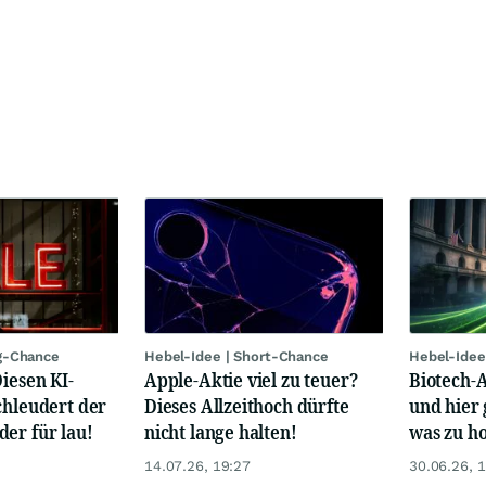
g-Chance
Hebel-Idee | Short-Chance
Hebel-Idee
Diesen KI-
Apple-Aktie viel zu teuer?
Biotech-A
chleudert der
Dieses Allzeithoch dürfte
und hier 
er für lau!
nicht lange halten!
was zu ho
14.07.26, 19:27
30.06.26, 