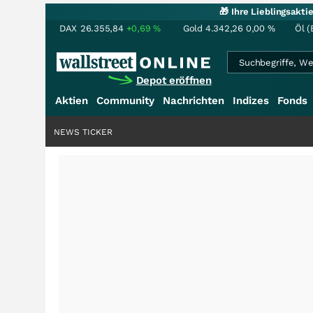
🎁 Ihre Lieblingsakt
DAX
26.355,84
+0,69
%
Gold
4.342,26
0,00
%
Öl (
Depot eröffnen
Aktien
Community
Nachrichten
Indizes
Fonds
NEWS TICKER