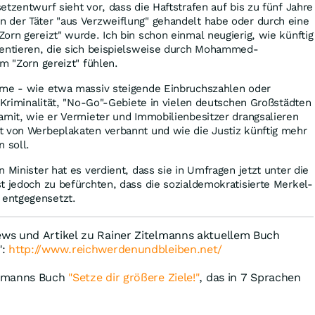
etzentwurf sieht vor, dass die Haftstrafen auf bis zu fünf Jahre
 der Täter "aus Verzweiflung" gehandelt habe oder durch eine
orn gereizt" wurde. Ich bin schon einmal neugierig, wie künftig
mentieren, die sich beispielsweise durch Mohammed-
m "Zorn gereizt" fühlen.
eme - wie etwa massiv steigende Einbruchszahlen oder
n Kriminalität, "No-Go"-Gebiete in vielen deutschen Großstädten
amit, wie er Vermieter und Immobilienbesitzer drangsalieren
t von Werbeplakaten verbannt und wie die Justiz künftig mehr
 soll.
 Minister hat es verdient, dass sie in Umfragen jetzt unter die
t jedoch zu befürchten, dass die sozialdemokratisierte Merkel-
entgegensetzt.
ews und Artikel zu Rainer Zitelmanns aktuellem Buch
":
http://www.reichwerdenundbleiben.net/
elmanns Buch
"Setze dir größere Ziele!"
, das in 7 Sprachen