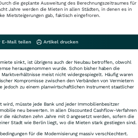
urch die geplante Ausweitung des Berechnungszeitraumes für
acht Jahre werden die Mieten in allen Städten, in denen es in
e Mietsteigerungen gab, faktisch eingefroren.
 E-Mail teilen
Artikel drucken
smiete sinkt, ist übrigens auch der Neubau betroffen, obwohl
sbremse herausgenommen wurde. Schon bisher haben die
n Marktverhältnisse meist nicht widergespiegelt. Häufig waren
litischer Kompromisse zwischen den Verbänden von Vermietern
e jedoch zu einem planwirtschaftlichen Instrument staatlicher
t wird, müsste jede Bank und jeder Immobilienbesitzer
obilie neu bewerten. In allen Discounted Cashflow-Verfahren
r die nächsten zehn Jahre mit 0 angesetzt werden, sofern die
iner Stadt wie Berlin liegt, wo die Mieten stark gestiegen sind.
edingungen für die Modernisierung massiv verschlechtert.