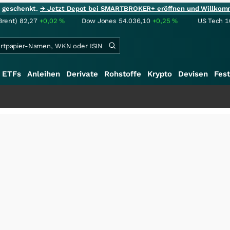
ie geschenkt.
→ Jetzt Depot bei SMARTBROKER+ eröffnen und Willkom
Brent)
82,27
+0,02
%
Dow Jones
54.036,10
+0,25
%
US Tech 1
ETFs
Anleihen
Derivate
Rohstoffe
Krypto
Devisen
Fest