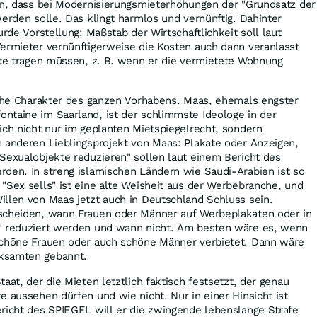
ben, dass bei Modernisierungsmieterhöhungen der "Grundsatz der
werden solle. Das klingt harmlos und vernünftig. Dahinter
urde Vorstellung: Maßstab der Wirtschaftlichkeit soll laut
ermieter vernünftigerweise die Kosten auch dann veranlasst
tte tragen müssen, z. B. wenn er die vermietete Wohnung
sche Charakter des ganzen Vorhabens. Maas, ehemals engster
ntaine im Saarland, ist der schlimmste Ideologe in der
ich nicht nur im geplanten Mietspiegelrecht, sondern
 anderen Lieblingsprojekt von Maas: Plakate oder Anzeigen,
Sexualobjekte reduzieren" sollen laut einem Bericht des
den. In streng islamischen Ländern wie Saudi-Arabien ist so
"Sex sells" ist eine alte Weisheit aus der Werbebranche, und
llen von Maas jetzt auch in Deutschland Schluss sein.
scheiden, wann Frauen oder Männer auf Werbeplakaten oder in
" reduziert werden und wann nicht. Am besten wäre es, wenn
schöne Frauen oder auch schöne Männer verbietet. Dann wäre
ksamten gebannt.
aat, der die Mieten letztlich faktisch festsetzt, der genau
e aussehen dürfen und wie nicht. Nur in einer Hinsicht ist
richt des SPIEGEL will er die zwingende lebenslange Strafe