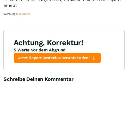
erneut
Werbung
Disclaimer
Achtung, Korrektur!
5 Werte vor dem Abgrund
Knock-Out-Suche
Optionsschein-Suche
Zertifikate-Suche
Jetzt Report kostenlos herunterladen!
Schreibe Deinen Kommentar