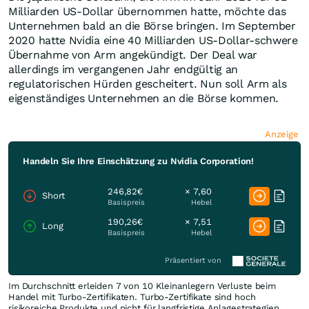
Milliarden US-Dollar übernommen hatte, möchte das
Unternehmen bald an die Börse bringen. Im September
2020 hatte Nvidia eine 40 Milliarden US-Dollar-schwere
Übernahme von Arm angekündigt. Der Deal war
allerdings im vergangenen Jahr endgültig an
regulatorischen Hürden gescheitert. Nun soll Arm als
eigenständiges Unternehmen an die Börse kommen.
Anzeige
Handeln Sie Ihre Einschätzung zu Nvidia Corporation!
246,82€
× 7,60
Short
Basispreis
Hebel
190,26€
× 7,51
Long
Basispreis
Hebel
Präsentiert von
Im Durchschnitt erleiden 7 von 10 Kleinanlegern Verluste beim
Handel mit Turbo-Zertifikaten. Turbo-Zertifikate sind hoch
risikoreiche Produkte und nicht für langfristige Anlagestrategien