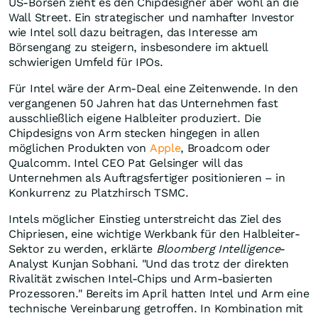
US-Börsen zieht es den Chipdesigner aber wohl an die
Wall Street. Ein strategischer und namhafter Investor
wie Intel soll dazu beitragen, das Interesse am
Börsengang zu steigern, insbesondere im aktuell
schwierigen Umfeld für IPOs.
Für Intel wäre der Arm-Deal eine Zeitenwende. In den
vergangenen 50 Jahren hat das Unternehmen fast
ausschließlich eigene Halbleiter produziert. Die
Chipdesigns von Arm stecken hingegen in allen
möglichen Produkten von
Apple
, Broadcom oder
Qualcomm. Intel CEO Pat Gelsinger will das
Unternehmen als Auftragsfertiger positionieren – in
Konkurrenz zu Platzhirsch TSMC.
Intels möglicher Einstieg unterstreicht das Ziel des
Chipriesen, eine wichtige Werkbank für den Halbleiter-
Sektor zu werden, erklärte
Bloomberg Intelligence
-
Analyst Kunjan Sobhani. "Und das trotz der direkten
Rivalität zwischen Intel-Chips und Arm-basierten
Prozessoren." Bereits im April hatten Intel und Arm eine
technische Vereinbarung getroffen. In Kombination mit