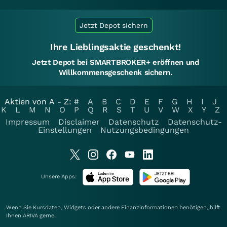
Jetzt Depot sichern
Ihre Lieblingsaktie geschenkt!
Jetzt Depot bei SMARTBROKER+ eröffnen und
Willkommensgeschenk sichern.
Aktien von A - Z:
#
A
B
C
D
E
F
G
H
I
J
K
L
M
N
O
P
Q
R
S
T
U
V
W
X
Y
Z
Impressum
Disclaimer
Datenschutz
Datenschutz-
Einstellungen
Nutzungsbedingungen
Unsere Apps:
Wenn Sie Kursdaten, Widgets oder andere Finanzinformationen benötigen, hilft
Ihnen
ARIVA
gerne.