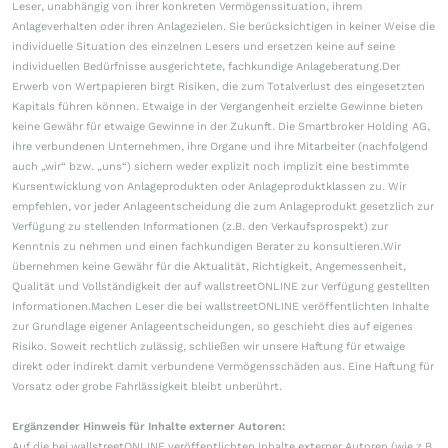
Leser, unabhängig von ihrer konkreten Vermögenssituation, ihrem
Anlageverhalten oder ihren Anlagezielen. Sie berücksichtigen in keiner Weise die
individuelle Situation des einzelnen Lesers und ersetzen keine auf seine
individuellen Bedürfnisse ausgerichtete, fachkundige Anlageberatung.Der
Erwerb von Wertpapieren birgt Risiken, die zum Totalverlust des eingesetzten
Kapitals führen können. Etwaige in der Vergangenheit erzielte Gewinne bieten
keine Gewähr für etwaige Gewinne in der Zukunft. Die Smartbroker Holding AG,
ihre verbundenen Unternehmen, ihre Organe und ihre Mitarbeiter (nachfolgend
auch „wir“ bzw. „uns“) sichern weder explizit noch implizit eine bestimmte
Kursentwicklung von Anlageprodukten oder Anlageproduktklassen zu. Wir
empfehlen, vor jeder Anlageentscheidung die zum Anlageprodukt gesetzlich zur
Verfügung zu stellenden Informationen (z.B. den Verkaufsprospekt) zur
Kenntnis zu nehmen und einen fachkundigen Berater zu konsultieren.Wir
übernehmen keine Gewähr für die Aktualität, Richtigkeit, Angemessenheit,
Qualität und Vollständigkeit der auf wallstreetONLINE zur Verfügung gestellten
Informationen.Machen Leser die bei wallstreetONLINE veröffentlichten Inhalte
zur Grundlage eigener Anlageentscheidungen, so geschieht dies auf eigenes
Risiko. Soweit rechtlich zulässig, schließen wir unsere Haftung für etwaige
direkt oder indirekt damit verbundene Vermögensschäden aus. Eine Haftung für
Vorsatz oder grobe Fahrlässigkeit bleibt unberührt.
Ergänzender Hinweis für Inhalte externer Autoren:
Auf die bei wallstreetONLINE veröffentlichten Inhalte externer Autoren (wie z.B.