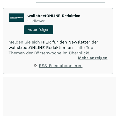
wallstreetONLINE Redaktion
0
Follower
Autor folgen
Melden Sie sich
HIER für den Newsletter der
wallstreetONLINE Redaktion an
- alle Top-
Themen der Börsenwoche im Überblick!
Mehr anzeigen
Verpassen Sie kein wichtiges Anleger-Thema!
Für
Beiträge auf diesem journalistischen Channel ist
RSS-Feed abonnieren
die Chefredaktion der wallstreetONLINE
Redaktion verantwortlich.
Die Fachjournalisten
der wallstreetONLINE Redaktion berichten hier
mit ihren Kolleginnen und Kollegen aus den
Partnerredaktionen exklusiv, fundiert,
ausgewogen sowie unabhängig für den Anleger.
Die Zentralredaktion recherchiert intensiv, um
Anlegern der Kategorie Selbstentscheider
relevante Informationen für ihre