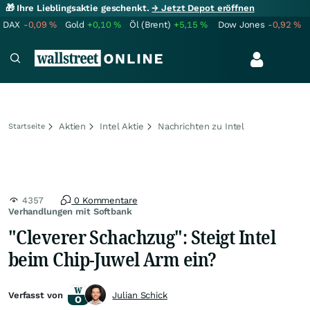
🎁 Ihre Lieblingsaktie geschenkt.
→ Jetzt Depot eröffnen
DAX
-0,09
%
Gold
+0,10
%
Öl (Brent)
+5,15
%
Dow Jones
-0,92
%
Aktien
Intel Aktie
Nachrichten zu Intel
Startseite
4357
0 Kommentare
Verhandlungen mit Softbank
"Cleverer Schachzug": Steigt Intel
beim Chip-Juwel Arm ein?
Verfasst von
Julian Schick