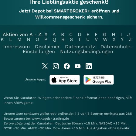
Ihre Lieblingsaktie geschenkt!
Jetzt Depot bei SMARTBROKER+ eröffnen und
Willkommensgeschenk sichern.
Aktien von A - Z:
#
A
B
C
D
E
F
G
H
I
J
K
L
M
N
O
P
Q
R
S
T
U
V
W
X
Y
Z
Impressum
Disclaimer
Datenschutz
Datenschutz-
Einstellungen
Nutzungsbedingungen
Unsere Apps:
Wenn Sie Kursdaten, Widgets oder andere Finanzinformationen benötigen, hilft
Ihnen
ARIVA
gerne.
Unsere User schätzen wallstreet-online.de: 4.8 von 5 Sternen ermittelt aus 285
Bewertungen bei www.kagels-trading.de
Zeitverzögerung der Kursdaten: Deutsche Börsen +15 Min. NASDAQ +15 Min.
NYSE +20 Min. AMEX +20 Min. Dow Jones +15 Min. Alle Angaben ohne Gewähr.