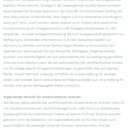
Kapitals führen können. Etwaige in der Vergangenheit erzielte Gewinne bieten
keine Gewähr für etwaige Gewinne in der Zukunft. Die Smartbroker Holding AG,
ihre verbundenen Unternehmen, ihre Organe und ihre Mitarbeiter (nachfolgend
auch „wir“ bzw. „uns“) sichern weder explizit noch implizit eine bestimmte
Kursentwicklung von Anlageprodukten oder Anlageproduktklassen zu. Wir
empfehlen, vor jeder Anlageentscheidung die zum Anlageprodukt gesetzlich zur
Verfügung zu stellenden Informationen (z.B. den Verkaufsprospekt) zur
Kenntnis zu nehmen und einen fachkundigen Berater zu konsultieren.Wir
übernehmen keine Gewähr für die Aktualität, Richtigkeit, Angemessenheit,
Qualität und Vollständigkeit der auf wallstreetONLINE zur Verfügung gestellten
Informationen.Machen Leser die bei wallstreetONLINE veröffentlichten Inhalte
zur Grundlage eigener Anlageentscheidungen, so geschieht dies auf eigenes
Risiko. Soweit rechtlich zulässig, schließen wir unsere Haftung für etwaige
direkt oder indirekt damit verbundene Vermögensschäden aus. Eine Haftung für
Vorsatz oder grobe Fahrlässigkeit bleibt unberührt.
Ergänzender Hinweis für Inhalte externer Autoren:
Auf die bei wallstreetONLINE veröffentlichten Inhalte externer Autoren (wie z.B.
von Gastkommentatoren, Nachrichtenagenturen oder nicht zur Smartbroker-
Gruppe gehörende Unternehmen) haben wir keinen Einfluss. Externe Autoren
gehören nicht der Redaktion von wallstreetONLINE an.Für die Inhalte sind
ausschließlich die jeweiligen externen Autoren verantwortlich. Ihre bei