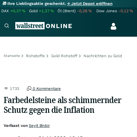
🎁 Ihre Lieblingsaktie geschenkt.
→ Jetzt Depot eröffnen
DAX
+0,37
%
Gold
+1,37
%
Öl (Brent)
-0,26
%
Dow Jones
-0,12
%
Rohstoffe
Gold Rohstoff
Nachrichten zu Gold
Startseite
1733
0 Kommentare
Farbedelsteine als schimmernder
Schutz gegen die Inflation
Verfasst von
Seyit Binbir