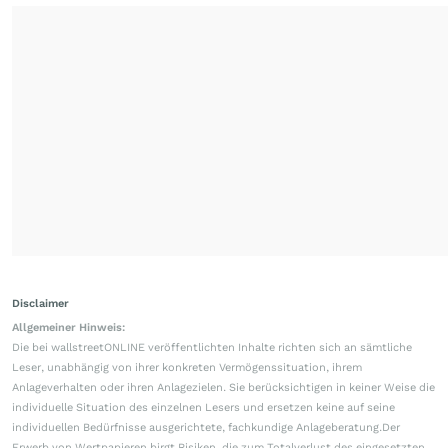
Disclaimer
Allgemeiner Hinweis:
Die bei wallstreetONLINE veröffentlichten Inhalte richten sich an sämtliche
Leser, unabhängig von ihrer konkreten Vermögenssituation, ihrem
Anlageverhalten oder ihren Anlagezielen. Sie berücksichtigen in keiner Weise die
individuelle Situation des einzelnen Lesers und ersetzen keine auf seine
individuellen Bedürfnisse ausgerichtete, fachkundige Anlageberatung.Der
Erwerb von Wertpapieren birgt Risiken, die zum Totalverlust des eingesetzten