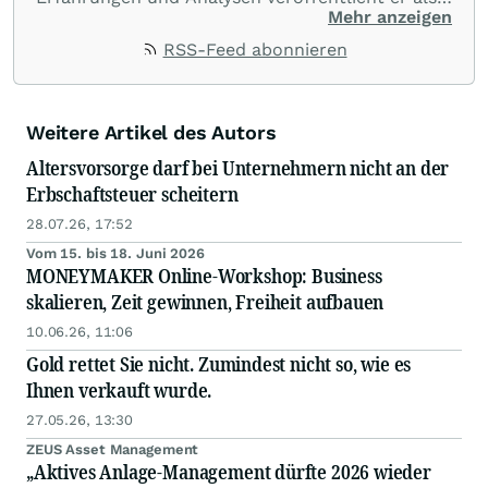
Redakteur in verschiedenen
Mehr anzeigen
Börsenpublikationen, damit auch andere von
RSS-Feed abonnieren
seiner Leidenschaft für Aktien profitieren.
Weitere Artikel des Autors
Altersvorsorge darf bei Unternehmern nicht an der
Erbschaftsteuer scheitern
28.07.26, 17:52
Vom 15. bis 18. Juni 2026
MONEYMAKER Online-Workshop: Business
skalieren, Zeit gewinnen, Freiheit aufbauen
10.06.26, 11:06
Gold rettet Sie nicht. Zumindest nicht so, wie es
Ihnen verkauft wurde.
27.05.26, 13:30
ZEUS Asset Management
„Aktives Anlage-Management dürfte 2026 wieder