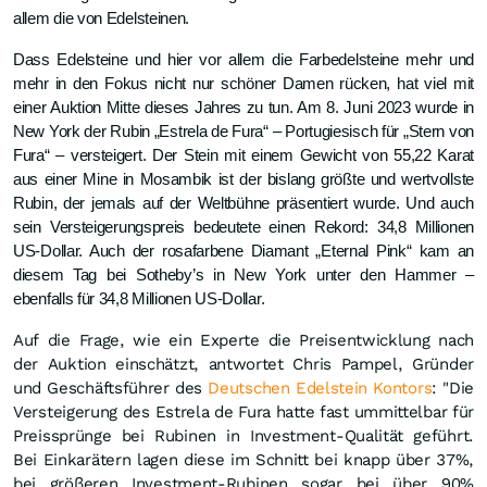
allem die von Edelsteinen.
Dass Edelsteine und hier vor allem die Farbedelsteine mehr und
mehr in den Fokus nicht nur schöner Damen rücken, hat viel mit
einer Auktion Mitte dieses Jahres zu tun. Am 8. Juni 2023 wurde in
New York der
Rubin „Estrela de Fura“ – Portugiesisch für „Stern von
Fura“ – versteigert. Der Stein mit einem Gewicht von 55,22 Karat
aus einer Mine in Mosambik ist der bislang größte und wertvollste
Rubin, der jemals auf der Weltbühne präsentiert wurde. Und auch
sein Versteigerungspreis bedeutete einen Rekord: 34,8 Millionen
US-Dollar. Auch der rosafarbene Diamant „Eternal Pink“ kam an
diesem Tag bei Sotheby’s in New York unter den Hammer –
ebenfalls für 34,8 Millionen US-Dollar.
Auf die Frage, wie ein Experte die Preisentwicklung nach
der Auktion einschätzt, antwortet Chris Pampel, Gründer
und Geschäftsführer des
Deutschen Edelstein Kontors
: "Die
Versteigerung des Estrela de Fura hatte fast ummittelbar für
Preissprünge bei Rubinen in Investment-Qualität geführt.
Bei Einkarätern lagen diese im Schnitt bei knapp über 37%,
bei größeren Investment-Rubinen sogar bei über 90%