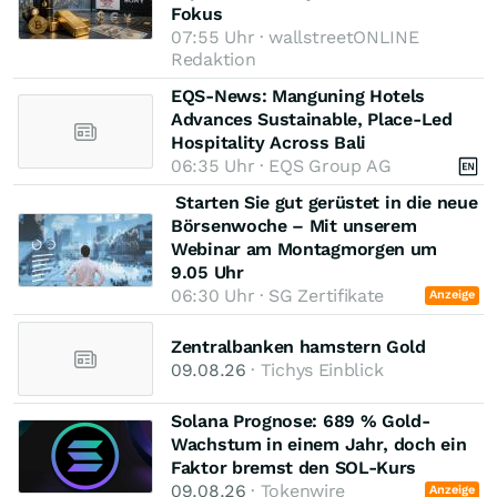
Fokus
07:55 Uhr · wallstreetONLINE
Redaktion
EQS-News: Manguning Hotels
Advances Sustainable, Place-Led
Hospitality Across Bali
06:35 Uhr · EQS Group AG
️ Starten Sie gut gerüstet in die neue
Börsenwoche – Mit unserem
Webinar am Montagmorgen um
9.05 Uhr
06:30 Uhr · SG Zertifikate
Anzeige
Zentralbanken hamstern Gold
09.08.26
· Tichys Einblick
Solana Prognose: 689 % Gold-
Wachstum in einem Jahr, doch ein
Faktor bremst den SOL-Kurs
09.08.26
· Tokenwire
Anzeige