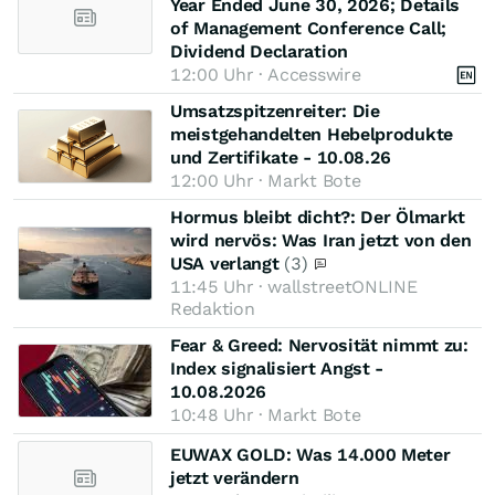
Year Ended June 30, 2026; Details
of Management Conference Call;
Dividend Declaration
12:00 Uhr · Accesswire
Umsatzspitzenreiter: Die
meistgehandelten Hebelprodukte
und Zertifikate - 10.08.26
12:00 Uhr · Markt Bote
Hormus bleibt dicht?: Der Ölmarkt
wird nervös: Was Iran jetzt von den
USA verlangt
(3)
11:45 Uhr · wallstreetONLINE
Redaktion
Fear & Greed: Nervosität nimmt zu:
Index signalisiert Angst -
10.08.2026
10:48 Uhr · Markt Bote
EUWAX GOLD: Was 14.000 Meter
jetzt verändern