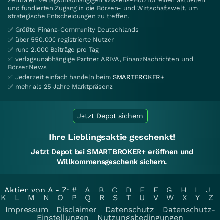
zentralen verlagsunabhängigen Wissens-Hub für einen aktuellen
und fundierten Zugang in die Börsen- und Wirtschaftswelt, um
strategische Entscheidungen zu treffen.
✅ Größte Finanz-Community Deutschlands
✅ über 550.000 registrierte Nutzer
✅ rund 2.000 Beiträge pro Tag
✅ verlagsunabhängige Partner ARIVA, FinanzNachrichten und
BörsenNews
✅ Jederzeit einfach handeln beim
SMARTBROKER+
✅ mehr als 25 Jahre Marktpräsenz
Jetzt Depot sichern
Ihre Lieblingsaktie geschenkt!
Jetzt Depot bei SMARTBROKER+ eröffnen und
Willkommensgeschenk sichern.
Aktien von A - Z:
#
A
B
C
D
E
F
G
H
I
J
K
L
M
N
O
P
Q
R
S
T
U
V
W
X
Y
Z
Impressum
Disclaimer
Datenschutz
Datenschutz-
Einstellungen
Nutzungsbedingungen