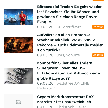
Börsenspiel Trader: Es geht wieder
los! Beweisen Sie Ihr Können und
gewinnen Sie einen Range Rover
Evoque.
09.08.26
· SG Zertifikate
Anzeige
Aufwärts an allen Fronten...:
Wochenrückblick KW 32-2026:
Rekorde – auch Edelmetalle melden
sich zurück!
09.08.26
· Jörg Schulte
Anzeige
Könnte für Silber alles ändern:
Silberpreis: Lösen die US-
Inflationsdaten am Mittwoch eine
große Rallye aus?
09.08.26
· wallstreetONLINE
Redaktion
Geyers Marktkommentar: DAX –
Korrektur ist unausweichlich
09.08.26
· Christoph Geyer