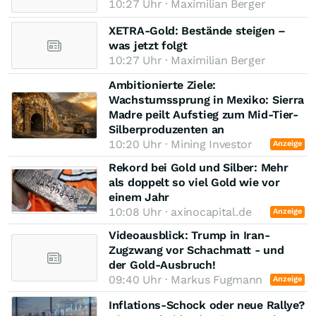
10:27 Uhr · Maximilian Berger
XETRA-Gold: Bestände steigen –
was jetzt folgt
10:27 Uhr · Maximilian Berger
Ambitionierte Ziele:
Wachstumssprung in Mexiko: Sierra
Madre peilt Aufstieg zum Mid-Tier-
Silberproduzenten an
10:20 Uhr · Mining Investor
Anzeige
Rekord bei Gold und Silber: Mehr
als doppelt so viel Gold wie vor
einem Jahr
10:08 Uhr · axinocapital.de
Anzeige
Videoausblick: Trump in Iran-
Zugzwang vor Schachmatt - und
der Gold-Ausbruch!
09:40 Uhr · Markus Fugmann
Anzeige
Inflations-Schock oder neue Rallye?