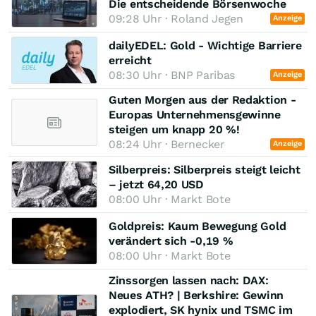
Die entscheidende Börsenwoche
09:28 Uhr · Roland Jegen
Anzeige
dailyEDEL: Gold - Wichtige Barriere
erreicht
08:30 Uhr · BNP Paribas
Anzeige
Guten Morgen aus der Redaktion -
Europas Unternehmensgewinne
steigen um knapp 20 %!
08:24 Uhr · Bernecker
Anzeige
Silberpreis: Silberpreis steigt leicht
– jetzt 64,20 USD
08:00 Uhr · Markt Bote
Goldpreis: Kaum Bewegung Gold
verändert sich -0,19 %
08:00 Uhr · Markt Bote
Zinssorgen lassen nach: DAX:
Neues ATH? | Berkshire: Gewinn
explodiert, SK hynix und TSMC im