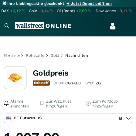
🎁 Ihre Lieblingsaktie geschenkt.
→ Jetzt Depot eröffnen
DAX
+0,12
%
Gold
-0,14
%
Öl (Brent)
+2,99
%
Dow Jones
-0,11
%
Rohstoffe
Gold
Nachrichten
Startseite
Goldpreis
Rohstoff
WKN:
CG3AB0
SYM:
ZG
Alarme
Zur Watchlist
Zum Portfolio
einrichten
hinzufügen
hinzufügen
ICE Futures US