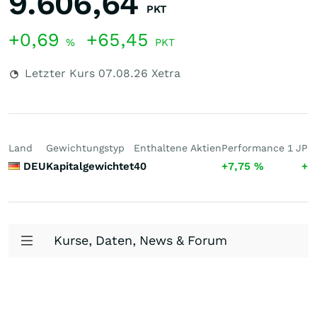
9.606,64
PKT
+0,69
+65,45
%
PKT
Letzter Kurs
07.08.26
Xetra
Land
Gewichtungstyp
Enthaltene Aktien
Performance 1 J
Pe
DEU
Kapitalgewichtet
40
+7,75
%
+5
Kurse, Daten, News & Forum