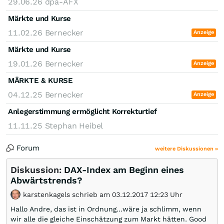
29.06.26
dpa-AFX
Märkte und Kurse
11.02.26
Bernecker
Anzeige
Märkte und Kurse
19.01.26
Bernecker
Anzeige
MÄRKTE & KURSE
04.12.25
Bernecker
Anzeige
Anlegerstimmung ermöglicht Korrekturtief
11.11.25
Stephan Heibel
Forum
weitere Diskussionen »
Diskussion:
DAX-Index am Beginn eines
Abwärtstrends?
karstenkagels schrieb am 03.12.2017 12:23 Uhr
Hallo Andre, das ist in Ordnung...wäre ja schlimm, wenn
wir alle die gleiche Einschätzung zum Markt hätten. Good