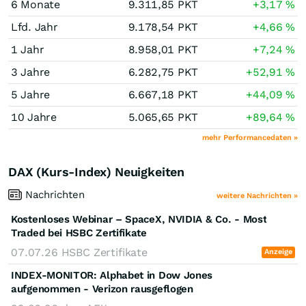
6 Monate
9.311,85
PKT
+3,17
%
Lfd. Jahr
9.178,54
PKT
+4,66
%
1 Jahr
8.958,01
PKT
+7,24
%
3 Jahre
6.282,75
PKT
+52,91
%
5 Jahre
6.667,18
PKT
+44,09
%
10 Jahre
5.065,65
PKT
+89,64
%
mehr Performancedaten »
DAX (Kurs-Index) Neuigkeiten
Nachrichten
weitere Nachrichten »
Kostenloses Webinar – SpaceX, NVIDIA & Co. - Most
Traded bei HSBC Zertifikate
07.07.26
HSBC Zertifikate
Anzeige
INDEX-MONITOR: Alphabet in Dow Jones
aufgenommen - Verizon rausgeflogen