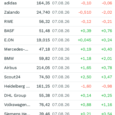
adidas
164,35
07.08.26
-0,10
-0,06
Zalando
24,740
07.08.26
-0,510
-2,02
RWE
56,32
07.08.26
-0,12
-0,21
BASF
51,48
07.08.26
+0,39
+0,76
E.ON
19,015
07.08.26
+0,045
+0,24
Mercedes-Benz Group
47,18
07.08.26
+0,19
+0,40
BMW
59,82
07.08.26
+1,18
+2,01
Airbus
214,05
07.08.26
+1,65
+0,78
Scout24
74,50
07.08.26
+2,50
+3,47
Heidelberg Materials
161,25
07.08.26
-1,60
-0,98
DHL Group
55,38
07.08.26
+0,14
+0,25
Volkswagen (VW) Vz
76,42
07.08.26
+0,88
+1,16
Siemens Healthineers
39,46
07.08.26
+0,21
+0,54