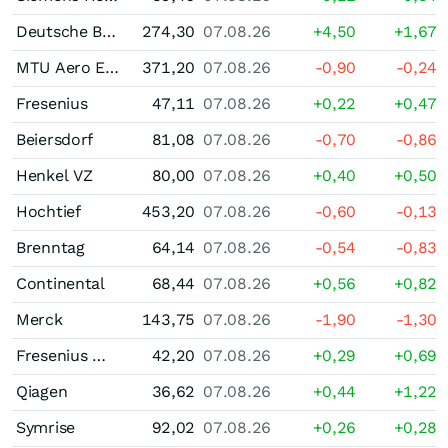
Deutsche Boerse
274,30
07.08.26
+4,50
+1,67
MTU Aero Engines
371,20
07.08.26
-0,90
-0,24
Fresenius
47,11
07.08.26
+0,22
+0,47
Beiersdorf
81,08
07.08.26
-0,70
-0,86
Henkel VZ
80,00
07.08.26
+0,40
+0,50
Hochtief
453,20
07.08.26
-0,60
-0,13
Brenntag
64,14
07.08.26
-0,54
-0,83
Continental
68,44
07.08.26
+0,56
+0,82
Merck
143,75
07.08.26
-1,90
-1,30
Fresenius Medical Care
42,20
07.08.26
+0,29
+0,69
Qiagen
36,62
07.08.26
+0,44
+1,22
Symrise
92,02
07.08.26
+0,26
+0,28