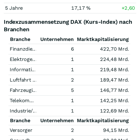
5 Jahre
17,17 %
+2,60
Indexzusammensetzung DAX (Kurs-Index) nach
Branchen
Branche
Unternehmen
Marktkapitalisierung
Finanzdienstleistungen
6
422,70 Mrd.
Elektrogeräte
1
224,48 Mrd.
Informationstechnologie
1
219,48 Mrd.
Luftfahrt und Raumfahrt
2
189,47 Mrd.
Fahrzeugindustrie
5
146,77 Mrd.
Telekommunikation
1
142,25 Mrd.
Industrie/Mischkonzerne
1
122,69 Mrd.
Branche
Unternehmen
Marktkapitalisierung
Versorger
2
94,15 Mrd.