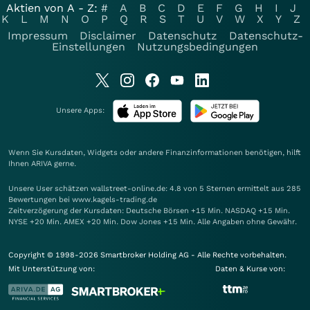
Aktien von A - Z:
#
A
B
C
D
E
F
G
H
I
J
K
L
M
N
O
P
Q
R
S
T
U
V
W
X
Y
Z
Impressum
Disclaimer
Datenschutz
Datenschutz-
Einstellungen
Nutzungsbedingungen
Unsere Apps:
Wenn Sie Kursdaten, Widgets oder andere Finanzinformationen benötigen, hilft
Ihnen
ARIVA
gerne.
Unsere User schätzen wallstreet-online.de: 4.8 von 5 Sternen ermittelt aus 285
Bewertungen bei www.kagels-trading.de
Zeitverzögerung der Kursdaten: Deutsche Börsen +15 Min. NASDAQ +15 Min.
NYSE +20 Min. AMEX +20 Min. Dow Jones +15 Min. Alle Angaben ohne Gewähr.
Copyright © 1998-2026 Smartbroker Holding AG - Alle Rechte vorbehalten.
Mit Unterstützung von:
Daten & Kurse von: