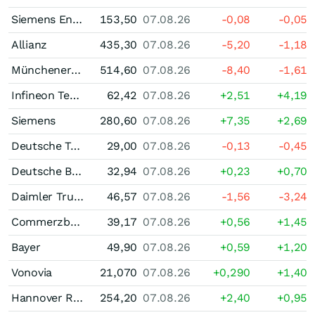
Siemens Energy
153,50
07.08.26
-0,08
-0,05
Allianz
435,30
07.08.26
-5,20
-1,18
Münchener Rück
514,60
07.08.26
-8,40
-1,61
Infineon Technologies
62,42
07.08.26
+2,51
+4,19
Siemens
280,60
07.08.26
+7,35
+2,69
Deutsche Telekom
29,00
07.08.26
-0,13
-0,45
Deutsche Bank
32,94
07.08.26
+0,23
+0,70
Daimler Truck Holding
46,57
07.08.26
-1,56
-3,24
Commerzbank
39,17
07.08.26
+0,56
+1,45
Bayer
49,90
07.08.26
+0,59
+1,20
Vonovia
21,070
07.08.26
+0,290
+1,40
Hannover Rueck
254,20
07.08.26
+2,40
+0,95