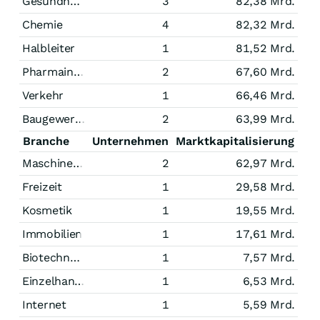
Gesundheitswesen
3
82,38 Mrd.
Chemie
4
82,32 Mrd.
Halbleiter
1
81,52 Mrd.
Pharmaindustrie
2
67,60 Mrd.
Verkehr
1
66,46 Mrd.
Baugewerbe
2
63,99 Mrd.
Branche
Unternehmen
Marktkapitalisierung
Maschinenbau
2
62,97 Mrd.
Freizeit
1
29,58 Mrd.
Kosmetik
1
19,55 Mrd.
Immobilien
1
17,61 Mrd.
Biotechnologie
1
7,57 Mrd.
Einzelhandel
1
6,53 Mrd.
Internet
1
5,59 Mrd.