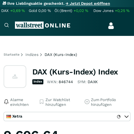
🎁 Ihre Lieblingsaktie geschenkt.
→ Jetzt Depot eröffnen
DAX
+0,69
%
Gold
0,00
%
Öl (Brent)
+0,02
%
Dow Jones
+0,25
%
Indizes
DAX (Kurs-Index)
Startseite
DAX (Kurs-Index) Index
Index
WKN:
846744
SYM:
DAXK
Alarme
Zur Watchlist
Zum Portfolio
einrichten
hinzufügen
hinzufügen
Xetra