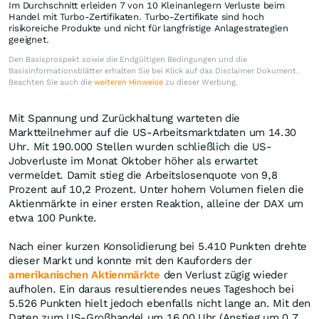
Im Durchschnitt erleiden 7 von 10 Kleinanlegern Verluste beim
Handel mit Turbo-Zertifikaten. Turbo-Zertifikate sind hoch
risikoreiche Produkte und nicht für langfristige Anlagestrategien
geeignet.
Den Basisprospekt sowie die Endgültigen Bedingungen und die
Basisinformationsblätter erhalten Sie bei Klick auf das Disclaimer Dokument.
Beachten Sie auch die
weiteren Hinweise
zu dieser Werbung.
Mit Spannung und Zurückhaltung warteten die
Marktteilnehmer auf die US-Arbeitsmarktdaten um 14.30
Uhr. Mit 190.000 Stellen wurden schließlich die US-
Jobverluste im Monat Oktober höher als erwartet
vermeldet. Damit stieg die Arbeitslosenquote von 9,8
Prozent auf 10,2 Prozent. Unter hohem Volumen fielen die
Aktienmärkte in einer ersten Reaktion, alleine der DAX um
etwa 100 Punkte.
Nach einer kurzen Konsolidierung bei 5.410 Punkten drehte
dieser Markt und konnte mit den Kauforders der
amerikanischen Aktienmärkte
den Verlust zügig wieder
aufholen. Ein daraus resultierendes neues Tageshoch bei
5.526 Punkten hielt jedoch ebenfalls nicht lange an. Mit den
Daten zum US-Großhandel um 16.00 Uhr (Anstieg um 0,7