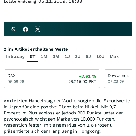
06.11.2009, 18:33
Letzte Änderung
2 im Artikel enthaltene Werte
Intraday
5T
1M
3M
1J
3J
5J
10J
Max
DAX
Dow Jones
+3,61
%
05.08.26
26.215,00
PKT
05.08.26
Am letzten Handelstag der Woche sorgten die Exportwerte
in Japan für eine positive Bilanz beim Nikkei. Mit 0,7
Prozent im Plus schloss er jedoch 200 Punkte unter der
psychologisch wichtigen Marke von 10.000 Punkten.
Wesentlich fester, mit einem Plus von 1,6 Prozent,
präsentierte sich der Hang Seng in Hongkong.