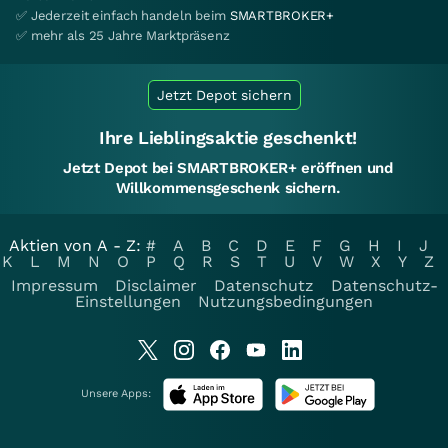
✅ Jederzeit einfach handeln beim
SMARTBROKER+
✅ mehr als 25 Jahre Marktpräsenz
Jetzt Depot sichern
Ihre Lieblingsaktie geschenkt!
Jetzt Depot bei SMARTBROKER+ eröffnen und
Willkommensgeschenk sichern.
Aktien von A - Z:
#
A
B
C
D
E
F
G
H
I
J
K
L
M
N
O
P
Q
R
S
T
U
V
W
X
Y
Z
Impressum
Disclaimer
Datenschutz
Datenschutz-
Einstellungen
Nutzungsbedingungen
Unsere Apps: