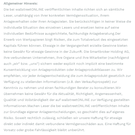
Allgemeiner Hinweis:
Die bei wallstreetONLINE veröffentlichten Inhalte richten sich an sämtliche
Leser, unabhängig von ihrer konkreten Vermögenssituation, ihrem
Anlageverhalten oder ihren Anlagezielen. Sie berücksichtigen in keiner Weise die
individuelle Situation des einzelnen Lesers und ersetzen keine auf seine
individuellen Bedürfnisse ausgerichtete, fachkundige Anlageberatung.Der
Erwerb von Wertpapieren birgt Risiken, die zum Totalverlust des eingesetzten
Kapitals führen können. Etwaige in der Vergangenheit erzielte Gewinne bieten
keine Gewähr für etwaige Gewinne in der Zukunft. Die Smartbroker Holding AG,
ihre verbundenen Unternehmen, ihre Organe und ihre Mitarbeiter (nachfolgend
auch „wir“ bzw. „uns“) sichern weder explizit noch implizit eine bestimmte
Kursentwicklung von Anlageprodukten oder Anlageproduktklassen zu. Wir
empfehlen, vor jeder Anlageentscheidung die zum Anlageprodukt gesetzlich zur
Verfügung zu stellenden Informationen (z.B. den Verkaufsprospekt) zur
Kenntnis zu nehmen und einen fachkundigen Berater zu konsultieren.Wir
übernehmen keine Gewähr für die Aktualität, Richtigkeit, Angemessenheit,
Qualität und Vollständigkeit der auf wallstreetONLINE zur Verfügung gestellten
Informationen.Machen Leser die bei wallstreetONLINE veröffentlichten Inhalte
zur Grundlage eigener Anlageentscheidungen, so geschieht dies auf eigenes
Risiko. Soweit rechtlich zulässig, schließen wir unsere Haftung für etwaige
direkt oder indirekt damit verbundene Vermögensschäden aus. Eine Haftung für
Vorsatz oder grobe Fahrlässigkeit bleibt unberührt.