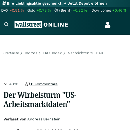
🎁 Ihre Lieblingsaktie geschenkt.
→ Jetzt Depot eröffnen
DAX
-0,51
%
Gold
+0,78
%
Öl (Brent)
+0,82
%
Dow Jones
+0,46
%
Indizes
DAX Index
Nachrichten zu DAX
Startseite
4020
0 Kommentare
Der Wirbelsturm "US-
Arbeitsmarktdaten"
Verfasst von
Andreas Bernstein