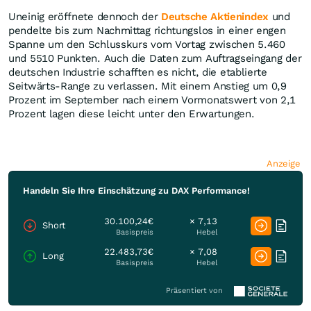
Uneinig eröffnete dennoch der
Deutsche Aktienindex
und
pendelte bis zum Nachmittag richtungslos in einer engen
Spanne um den Schlusskurs vom Vortag zwischen 5.460
und 5510 Punkten. Auch die Daten zum Auftragseingang der
deutschen Industrie schafften es nicht, die etablierte
Seitwärts-Range zu verlassen. Mit einem Anstieg um 0,9
Prozent im September nach einem Vormonatswert von 2,1
Prozent lagen diese leicht unter den Erwartungen.
Anzeige
Handeln Sie Ihre Einschätzung zu DAX Performance!
30.100,24€
× 7,13
Short
Basispreis
Hebel
22.483,73€
× 7,08
Long
Basispreis
Hebel
Präsentiert von