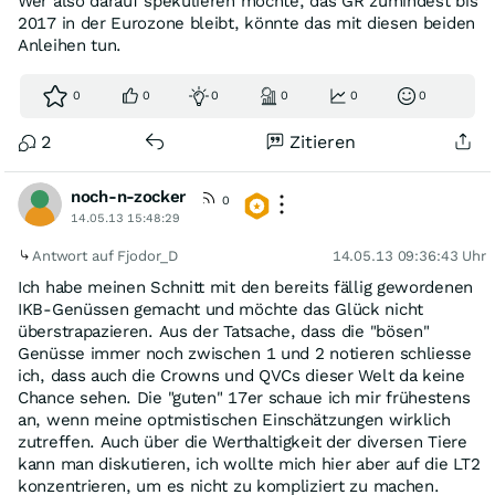
Wer also darauf spekulieren möchte, das GR zumindest bis
2017 in der Eurozone bleibt, könnte das mit diesen beiden
Anleihen tun.
0
0
0
0
0
0
2
Zitieren
noch-n-zocker
0
14.05.13 15:48:29
Antwort auf Fjodor_D
14.05.13 09:36:43 Uhr
Ich habe meinen Schnitt mit den bereits fällig gewordenen
IKB-Genüssen gemacht und möchte das Glück nicht
überstrapazieren. Aus der Tatsache, dass die "bösen"
Genüsse immer noch zwischen 1 und 2 notieren schliesse
ich, dass auch die Crowns und QVCs dieser Welt da keine
Chance sehen. Die "guten" 17er schaue ich mir frühestens
an, wenn meine optmistischen Einschätzungen wirklich
zutreffen. Auch über die Werthaltigkeit der diversen Tiere
kann man diskutieren, ich wollte mich hier aber auf die LT2
konzentrieren, um es nicht zu kompliziert zu machen.