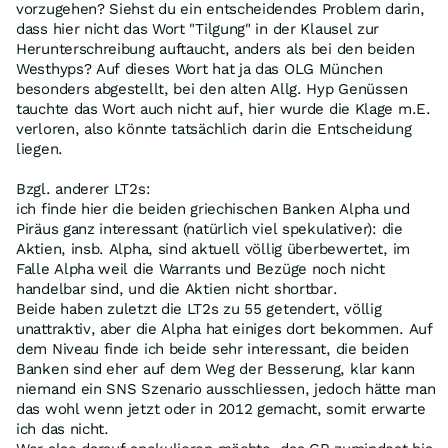
vorzugehen? Siehst du ein entscheidendes Problem darin,
dass hier nicht das Wort "Tilgung" in der Klausel zur
Herunterschreibung auftaucht, anders als bei den beiden
Westhyps? Auf dieses Wort hat ja das OLG München
besonders abgestellt, bei den alten Allg. Hyp Genüssen
tauchte das Wort auch nicht auf, hier wurde die Klage m.E.
verloren, also könnte tatsächlich darin die Entscheidung
liegen.
Bzgl. anderer LT2s:
ich finde hier die beiden griechischen Banken Alpha und
Piräus ganz interessant (natürlich viel spekulativer): die
Aktien, insb. Alpha, sind aktuell völlig überbewertet, im
Falle Alpha weil die Warrants und Bezüge noch nicht
handelbar sind, und die Aktien nicht shortbar.
Beide haben zuletzt die LT2s zu 55 getendert, völlig
unattraktiv, aber die Alpha hat einiges dort bekommen. Auf
dem Niveau finde ich beide sehr interessant, die beiden
Banken sind eher auf dem Weg der Besserung, klar kann
niemand ein SNS Szenario ausschliessen, jedoch hätte man
das wohl wenn jetzt oder in 2012 gemacht, somit erwarte
ich das nicht.