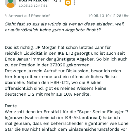
noch-n-zocker
0
10.05.13 12:47:51
Antwort auf Pfandbrief
10.05.13 10:12:28 Uhr
Sieht fast so aus als würde da wer an diese abladen, weil
er außerbörslich keine guten Angebote findet?
Das ist richtig. JP Morgan hat schon letztes Jahr für
reichlich Liquidität in den IKB LT2 gesorgt und ist auch seit
Ende Januar immer der günstigste Abgeber. So bin ich auch
zu der Position in der 273026 gekommen.
Deswegen ja mein Aufruf zur Diskussion, bevor ich mich
hier komplett verrenne und ein offensichtliches Risiko
übersehe. Neben den HSH-LT2, wo die Risiken
offensichtlich sind, gibt es meines Wissens keine
deutschen LT2 mit mehr als 10% Rendite.
Dante
Wer zahlt denn im Ernstfall für die "Super Senior Einlagen"?
Irgendwo (wahrscheinlich im IKB-Aktienthread) habe ich
mal gelesen, dass ein beherrschender Eigentümer wie Lone
Star die IKB nicht einfach dem Einlagensicherungsfonds vor