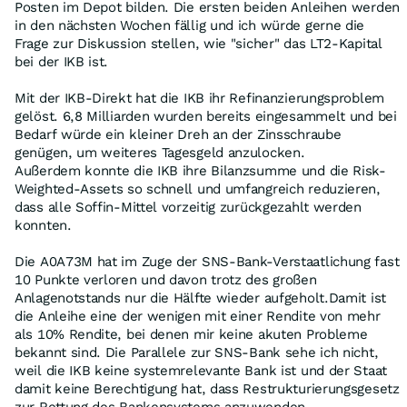
Posten im Depot bilden. Die ersten beiden Anleihen werden
in den nächsten Wochen fällig und ich würde gerne die
Frage zur Diskussion stellen, wie "sicher" das LT2-Kapital
bei der IKB ist.
Mit der IKB-Direkt hat die IKB ihr Refinanzierungsproblem
gelöst. 6,8 Milliarden wurden bereits eingesammelt und bei
Bedarf würde ein kleiner Dreh an der Zinsschraube
genügen, um weiteres Tagesgeld anzulocken.
Außerdem konnte die IKB ihre Bilanzsumme und die Risk-
Weighted-Assets so schnell und umfangreich reduzieren,
dass alle Soffin-Mittel vorzeitig zurückgezahlt werden
konnten.
Die A0A73M hat im Zuge der SNS-Bank-Verstaatlichung fast
10 Punkte verloren und davon trotz des großen
Anlagenotstands nur die Hälfte wieder aufgeholt.Damit ist
die Anleihe eine der wenigen mit einer Rendite von mehr
als 10% Rendite, bei denen mir keine akuten Probleme
bekannt sind. Die Parallele zur SNS-Bank sehe ich nicht,
weil die IKB keine systemrelevante Bank ist und der Staat
damit keine Berechtigung hat, dass Restrukturierungsgesetz