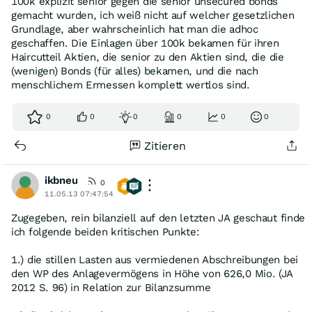
100k explizit senior gegen die senior unsecured bonds
gemacht wurden, ich weiß nicht auf welcher gesetzlichen
Grundlage, aber wahrscheinlich hat man die adhoc
geschaffen. Die Einlagen über 100k bekamen für ihren
Haircutteil Aktien, die senior zu den Aktien sind, die die
(wenigen) Bonds (für alles) bekamen, und die nach
menschlichem Ermessen komplett wertlos sind.
0
0
0
0
0
0
Zitieren
ikbneu
0
11.05.13 07:47:54
Zugegeben, rein bilanziell auf den letzten JA geschaut finde
ich folgende beiden kritischen Punkte:
1.) die stillen Lasten aus vermiedenen Abschreibungen bei
den WP des Anlagevermögens in Höhe von 626,0 Mio. (JA
2012 S. 96) in Relation zur Bilanzsumme