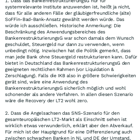
1. Dass das BankenrestrukturierungsG nur für
systemrelevante Institute anzuwenden ist, heißt ja nicht,
dass für alle anderen Fälle der gläubigerfreundliche (alte)
SoFFin-Bad-Bank-Ansatz gewählt werden würde. Das
würde ich ausschließen. Historische Anmerkung: Die
Beschränkung des Anwendungsbereiches des
BankenrestrukturierungsG war schon damals dem Wunsch
geschuldet, Steuergeld nur dann zu verwenden, wenn
unbedingt nötig. Inzwischen hat die Politik gemerkt, dass
man jede Bank ohne Steuergeld restrukturieren kann. Dafür
bietet in Deutschland das BankenrestrukturierungsG den
geeigneten rechtlichen Rahmen (vor Liquidation &
Zerschlagung). Falls die IKB also in größere Schwierigkeiten
gerät sind, wäre eine Anwendung des
BankenrestrukturierungsG sicherlich möglich und wohl
schonender als andere Verfahren. In allen diesen Szenario
wäre die Recovery der LT2 wohl zero.
2. Dass die Angelsachsen das SNS-Szenario für den
gesamteuropäischen LT2-Markt als Einschnitt sehen ist
wirklich etwas verwunderlich, erklärt aber den Abverkauf.
Für mich ist der Hauptgrund für eine Differenzierung auch
zwischen schwachen Banken in NL und DE der Umstand,