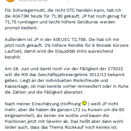
13.05.13 12:51:55
Für Schwiegermutti, die nicht OTC handeln kann, hab ich
die A0A73M heute für 71,90 gekauft. JP hat noch genug für
71,75 rumliegen und leicht höhere Geldkurse werden
prompt bedient.
Außerdem ist JP in der A0EUEC 72,75B. Die hab ich mir
jetzt noch gekauft. 2% höhere Rendite für 8 Monate kürzere
Laufzeit, damit wird die Illiquidität imho ausreichend
bezahlt.
Am 28. Juni und damit noch vor der Fälligkeit der 273032
will die IKB das Geschäftsjahresergebnis 2012/13 bekannt
geben. Liegt an der individuellen Risikofreude und
Kassenlage, ob man bereits vorher reinvestiert oder in Ruhe
die Zahlen und die Fälligkeit abwartet.
Nach meiner Einschätzung (Hoffnung
) weiß JP nicht
mehr, aber die haben die ganzen LT2 zu Kursen um die 60
eingesammelt, als keiner sie wollte und bauen die
Positionen jetzt mit Gewinn ab. Das heißt aber dann wohl
leider auch, dass das Thema Rückkauf noch keines ist.