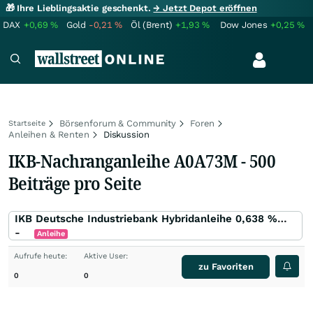
🎁 Ihre Lieblingsaktie geschenkt.
→ Jetzt Depot eröffnen
DAX
+0,69
%
Gold
-0,21
%
Öl (Brent)
+1,93
%
Dow Jones
+0,25
%
Börsenforum & Community
Foren
Startseite
Anleihen & Renten
Diskussion
IKB-Nachranganleihe A0A73M - 500
Beiträge pro Seite
IKB Deutsche Industriebank Hybridanleihe 0,638 % bis 09/16
-
Anleihe
Aufrufe heute:
Aktive User:
zu Favoriten
0
0