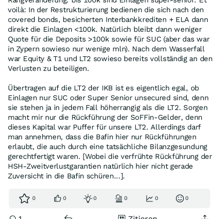
Rangveränderung: bis 100k sind Einlagen super-senior. Et
voilà: In der Restrukturierung bedienen die sich nach den
covered bonds, besicherten Interbankkrediten + ELA dann
direkt die Einlagen <100k. Natürlich bleibt dann weniger
Quote für die Deposits >100k sowie für SUC (aber das war
in Zypern sowieso nur wenige mln). Nach dem Wasserfall
war Equity & T1 und LT2 sowieso bereits vollständig an den
Verlusten zu beteiligen.
Übertragen auf die LT2 der IKB ist es eigentlich egal, ob
Einlagen nur SUC oder Super Senior unsecured sind, denn
sie stehen ja in jedem Fall höherrangig als die LT2. Sorgen
macht mir nur die Rückführung der SoFFin-Gelder, denn
dieses Kapital war Puffer für unsere LT2. Allerdings darf
man annehmen, dass die Bafin hier nur Rückführungen
erlaubt, die auch durch eine tatsächliche Bilanzgesundung
gerechtfertigt waren. [Wobei die verfrühte Rückführung der
HSH-Zweitverlustgarantien natürlich hier nicht gerade
Zuversicht in die Bafin schüren...].
0
0
0
0
0
0
1
Zitieren