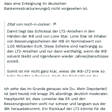
dass eine Enteignung im deutschen
BankenrestrukturierungsG nicht vorgesehen ist.
Zitat von noch-n-zocker:
Damit liegt das Schicksal der LT2-Anleihen in den
Händen der IKB und von Lone Star. Lone Star ist Inhaber
von Besserungsscheinen der IKB im Nominalwert von
1,05 Milliarden EUR. Diese Scheine sind nachrangig zu
den LT2-Anleihen und nur dann werthaltig, wenn die IKB
solvent bleibt und irgendwann wieder Jahresüberschüsse
erzielt.
Somit ist mir nicht ganz klar, wieso die IKB-LT2 eine so
hohe Rendite aufweisen. Nach der Rückzahlung der
Soffin-Mittel, dem Zinsrückgang bei den Peripherie-
Anleihen und der stabilen Lage im deutschen Mittelstand
Ich sehe das im Grunde genauso wie Du. Mein Depotanteil
gehe ich davon aus, dass die IKB im laufenden
ist (seit heute) mit knapp 3% allerdings deutlich moderater.
Geschäftsjahr erstmals wieder ein positives HGB-
Hauptpunkt ist, dass Lonestar das EK und den
Ergebnis ausweisen wird. Außerdem ist nach der
Besserungssschein wohl nur schwer und langsam aus der
Rückzahlung der Soffin-Mittel der Weg für
IBK herausbekommt. Ein Rückkauf der LT2 könnte für die
Rückkaufangebote an die LT2-Inhaber frei, womit die IKB