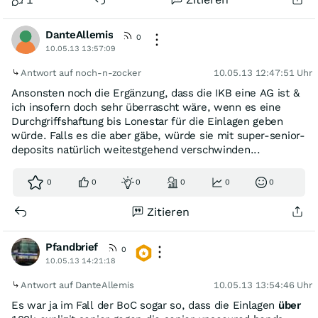
DanteAllemis
0
10.05.13 13:57:09
Antwort auf noch-n-zocker
10.05.13 12:47:51 Uhr
Ansonsten noch die Ergänzung, dass die IKB eine AG ist &
ich insofern doch sehr überrascht wäre, wenn es eine
Durchgriffshaftung bis Lonestar für die Einlagen geben
würde. Falls es die aber gäbe, würde sie mit super-senior-
deposits natürlich weitestgehend verschwinden...
0
0
0
0
0
0
Zitieren
Pfandbrief
0
10.05.13 14:21:18
Antwort auf DanteAllemis
10.05.13 13:54:46 Uhr
Es war ja im Fall der BoC sogar so, dass die Einlagen
über