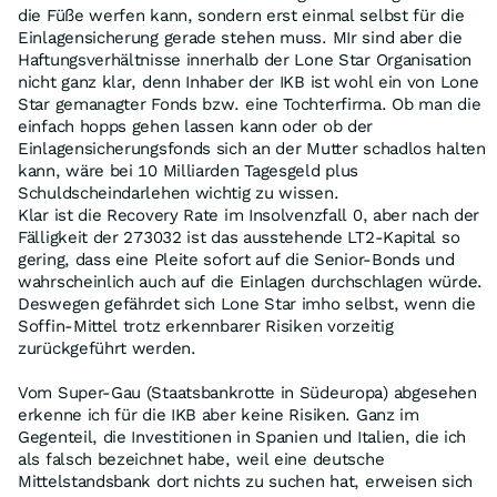
die Füße werfen kann, sondern erst einmal selbst für die
Einlagensicherung gerade stehen muss. MIr sind aber die
Haftungsverhältnisse innerhalb der Lone Star Organisation
nicht ganz klar, denn Inhaber der IKB ist wohl ein von Lone
Star gemanagter Fonds bzw. eine Tochterfirma. Ob man die
einfach hopps gehen lassen kann oder ob der
Einlagensicherungsfonds sich an der Mutter schadlos halten
kann, wäre bei 10 Milliarden Tagesgeld plus
Schuldscheindarlehen wichtig zu wissen.
Klar ist die Recovery Rate im Insolvenzfall 0, aber nach der
Fälligkeit der 273032 ist das ausstehende LT2-Kapital so
gering, dass eine Pleite sofort auf die Senior-Bonds und
wahrscheinlich auch auf die Einlagen durchschlagen würde.
Deswegen gefährdet sich Lone Star imho selbst, wenn die
Soffin-Mittel trotz erkennbarer Risiken vorzeitig
zurückgeführt werden.
Vom Super-Gau (Staatsbankrotte in Südeuropa) abgesehen
erkenne ich für die IKB aber keine Risiken. Ganz im
Gegenteil, die Investitionen in Spanien und Italien, die ich
als falsch bezeichnet habe, weil eine deutsche
Mittelstandsbank dort nichts zu suchen hat, erweisen sich