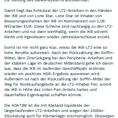
zur Rettung des Bankensystems anzuwenden.
Damit liegt das Schicksal der LT2-Anleihen in den Händen
der IKB und von Lone Star. Lone Star ist Inhaber von
Besserungsscheinen der IKB im Nominalwert von 1,05
Milliarden EUR. Diese Scheine sind nachrangig zu den LT2-
Anleihen und nur dann werthaltig, wenn die IKB solvent
bleibt und irgendwann wieder Jahresüberschüsse erzielt.
Somit ist mir nicht ganz klar, wieso die IKB-LT2 eine so
hohe Rendite aufweisen. Nach der Rückzahlung der Soffin-
Mittel, dem Zinsrückgang bei den Peripherie-Anleihen und
der stabilen Lage im deutschen Mittelstand gehe ich davon
aus, dass die IKB im laufenden Geschäftsjahr erstmals
wieder ein positives HGB-Ergebnis ausweisen wird.
Außerdem ist nach der Rückzahlung der Soffin-Mittel der
Weg für Rückkaufangebote an die LT2-Inhaber frei, womit
die IKB in Höhe des Unter-Pari-Anteils hartes und
dauerhaftes Eigenkapital schaffen könnte.
Die A0A73M ist die mit Abstand liquideste der
längerlaufenden LT2-Anleihen und wegen der 1000er-
Stückelung auch für Kleinanleger erschwinglich. Deswegen