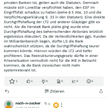
privaten Banken ist, gelten auch die Statuten. Demnach
müsste sich LoneStar verpflichtet haben, den ESF im
Eingriffsfall schadlos zu halten (siehe § 5 Abs. 10 und die
Verpflichtungserklärung S. 33 in den Statuten). Eine direkte
Durchgriffshaftung der LT2 und anderer Gläubiger gibt es
nicht. Als die Herstatt Bank pleite ging wurde eine
Durchgriffshaftung des beherrschenden Aktionärs letztlich
ergebnislos diskutiert. Da die Verbindlichkeiten ggü. Kunden
im Milliardenbereich liegen, dürfte LS die Bank
wahrscheinlich stützen, da die Durchgriffshaftung teurer
kommen könnte. Hiervon würden die LT2 und tiefer
profitieren. Das Restrukturierungsgesetz dürfte in einer
Krisensituation vermutlich nicht für die IKB in Betracht
kommen, da die Bank inzwischen nicht mehr
systemrelevant ist.
1
1
0
0
0
0
Zitieren
noch-n-zocker
0
13.05.13 20:45:33