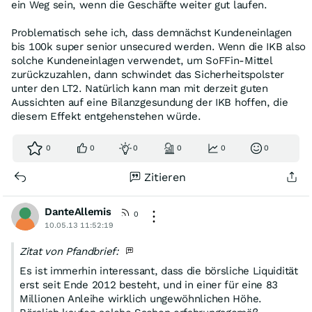
ein Weg sein, wenn die Geschäfte weiter gut laufen.
in Höhe des Unter-Pari-Anteils hartes und dauerhaftes
Eigenkapital schaffen könnte.
Problematisch sehe ich, dass demnächst Kundeneinlagen
(...)
bis 100k super senior unsecured werden. Wenn die IKB also
Was spricht dagegen, die jetzt fälligen LT2-Anleihen in
solche Kundeneinlagen verwendet, um SoFFin-Mittel
die längerlaufenden LT2-Anleihen zu reinvestieren?
zurückzuzahlen, dann schwindet das Sicherheitspolster
unter den LT2. Natürlich kann man mit derzeit guten
Aussichten auf eine Bilanzgesundung der IKB hoffen, die
diesem Effekt entgehenstehen würde.
0
0
0
0
0
0
Zitieren
DanteAllemis
0
10.05.13 11:52:19
Zitat von Pfandbrief:
Es ist immerhin interessant, dass die börsliche Liquidität
erst seit Ende 2012 besteht, und in einer für eine 83
Millionen Anleihe wirklich ungewöhnlichen Höhe.