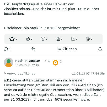
Die Hauptertragsquelle einer Bank ist der
Zinsüberschuss...und der ist mit rund plus 100 Mio. eher
bescheiden.
Disclaimer: bin stark in IKB 16 übergewichtet.
0
0
0
0
0
0
1
Zitieren
noch-n-zocker
0
11.05.13 11:57:45
Antwort auf ikbneu
11.05.13 07:47:54 Uhr
ad1) diese stillen Lasten stammen nach meiner
Einschätzung zum größten Teil aus den PIIGS-Anleihen (ich
sehe da auf der Seite 36 der Präsentation über 3 Milliarden)
und es würde mich negativ überraschen, wenn diese Zahl
per 31.03.2013 nicht um über 50% gesunken wäre.