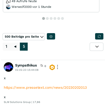
49 Aufrufe heute
Werwolf2000 vor 1 Stunde
500 Beiträge pro Seite
1
◄
5
Sympathikus
0
02.02.23 15:44:08
x
https://www.pressetext.com/news/20230202013
x
SLM Solutions Group | 17,86