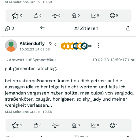
SLM Solutions Group | 19,50
0
0
0
0
0
0
2
Zitieren
Aktienduffy
0
10.02.23 14:03:05
Antwort auf Sympathikus
10.02.23 13:59:17 Uhr
gut gemeinter ratschlag:
bei strukturmaßnahmen kannst du dich getrost auf die
aussagen (die reihenfolge ist nicht wertend und falls ich
jemanden vergessen haben sollte, mea culpa) von sergiodq,
straßenköter, bauglir, honigbaer, sqishy_lady und meiner
wenigkeit verlassen...
SLM Solutions Group | 19,58
1
0
0
0
0
1