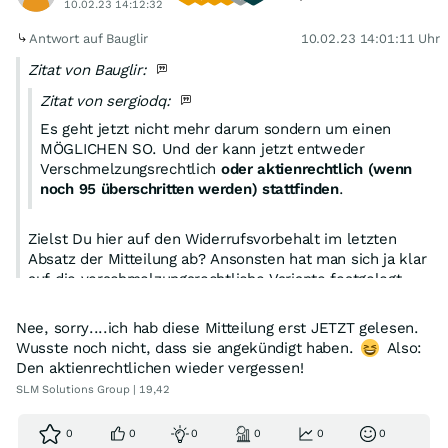
10.02.23 14:12:32
Antwort auf Bauglir
10.02.23 14:01:11 Uhr
Zitat von Bauglir:
Zitat von sergiodq:
Es geht jetzt nicht mehr darum sondern um einen
MÖGLICHEN SO. Und der kann jetzt entweder
Verschmelzungsrechtlich
oder aktienrechtlich (wenn
noch 95 überschritten werden) stattfinden
.
Zielst Du hier auf den Widerrufsvorbehalt im letzten
Absatz der Mitteilung ab? Ansonsten hat man sich ja klar
auf die verschmelzungsrechtliche Variante festgelegt.
https://www.pressetext.com/news/20230210021
Nee, sorry....ich hab diese Mitteilung erst JETZT gelesen.
Wusste noch nicht, dass sie angekündigt haben.
Also:
Den aktienrechtlichen wieder vergessen!
SLM Solutions Group | 19,42
0
0
0
0
0
0