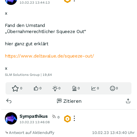
10.02.23 13:44:13
x
Fand den Umstand
„Übernahmerechtlicher Squeeze Out“
hier ganz gut erklärt
https://www.deltavalue.de/squeeze-out/
x
SLM Solutions Group | 19,64
0
0
0
0
0
0
Zitieren
Sympathikus
0
10.02.23 13:46:08
Antwort auf Aktienduffy
10.02.23 13:43:40 Uhr