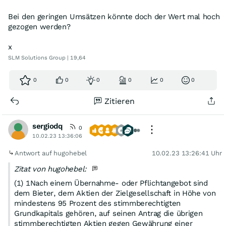
Bei den geringen Umsätzen könnte doch der Wert mal hoch
gezogen werden?
x
SLM Solutions Group | 19,64
0
0
0
0
0
0
Zitieren
sergiodq
0
10.02.23 13:36:06
Antwort auf hugohebel
10.02.23 13:26:41 Uhr
Zitat von hugohebel:
(1) 1Nach einem Übernahme- oder Pflichtangebot sind
dem Bieter, dem Aktien der Zielgesellschaft in Höhe von
mindestens 95 Prozent des stimmberechtigten
Grundkapitals gehören, auf seinen Antrag die übrigen
stimmberechtigten Aktien gegen Gewährung einer