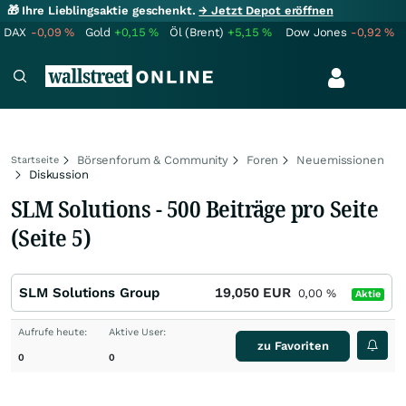
🎁 Ihre Lieblingsaktie geschenkt.
→ Jetzt Depot eröffnen
DAX
-0,09
%
Gold
+0,15
%
Öl (Brent)
+5,15
%
Dow Jones
-0,92
%
Börsenforum & Community
Foren
Neuemissionen
Startseite
Diskussion
SLM Solutions - 500 Beiträge pro Seite
(Seite 5)
SLM Solutions Group
19,050
EUR
0,00
%
Aktie
Aufrufe heute:
Aktive User:
zu Favoriten
0
0