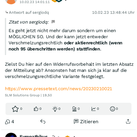
10.02.23 14:01:11
Antwort auf sergiodq
10.02.23 13:48:44 Uhr
Zitat von sergiodq:
Es geht jetzt nicht mehr darum sondern um einen
MÖGLICHEN SO. Und der kann jetzt entweder
Verschmelzungsrechtlich
oder aktienrechtlich (wenn
noch 95 überschritten werden) stattfinden
.
Zielst Du hier auf den Widerrufsvorbehalt im letzten Absatz
der Mitteilung ab? Ansonsten hat man sich ja klar auf die
verschmelzungsrechtliche Variante festgelegt.
https://www.pressetext.com/news/20230210021
SLM Solutions Group | 19,50
0
0
0
0
0
0
4
Zitieren
Sympathikus