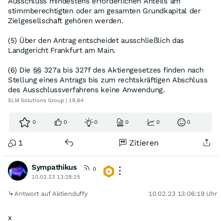
Ausschluss mindestens erforderlichen Anteils am
stimmberechtigten oder am gesamten Grundkapital der
Zielgesellschaft gehören werden.
(5) Über den Antrag entscheidet ausschließlich das
Landgericht Frankfurt am Main.
(6) Die §§ 327a bis 327f des Aktiengesetzes finden nach
Stellung eines Antrags bis zum rechtskräftigen Abschluss
des Ausschlussverfahrens keine Anwendung.
SLM Solutions Group | 19,64
0
0
0
0
0
0
1
Zitieren
Sympathikus
0
10.02.23 13:28:25
Antwort auf Aktienduffy
10.02.23 13:06:19 Uhr
x