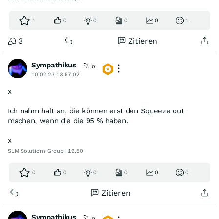
„Übernahmerechtlicher Squeeze Out“
1
0
0
0
0
1
x
3
Zitieren
Sympathikus
0
10.02.23 13:57:02
x
Ich nahm halt an, die können erst den Squeeze out
machen, wenn die die 95 % haben.
x
SLM Solutions Group | 19,50
0
0
0
0
0
0
Zitieren
Sympathikus
0