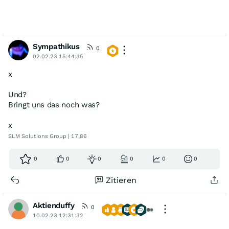
Sympathikus
0
02.02.23 15:44:35
x
Und?
Bringt uns das noch was?
x
SLM Solutions Group | 17,86
0
0
0
0
0
0
Zitieren
Aktienduffy
0
10.02.23 12:31:32