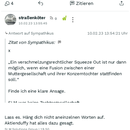
4
Zitieren
straßenköter
0
10.02.23 13:55:45
Antwort auf Sympathikus
10.02.23 13:54:21 Uhr
Zitat von Sympathikus:
x
„Ein verschmelzungsrechtlicher Squeeze Out ist nur dann
möglich, wenn eine Fusion zwischen einer
Muttergesellschaft und ihrer Konzerntochter stattfinden
soll.“
Finde ich eine klare Ansage.
SLM war keine Tochtergesellschaft.
Klassische Übernahme hier.
Lass es. Häng dich nicht aneinzelnen Worten auf.
Aktienduffy hat alles dazu gesagt.
Daher für mich
SLM Solutions Group | 19,50