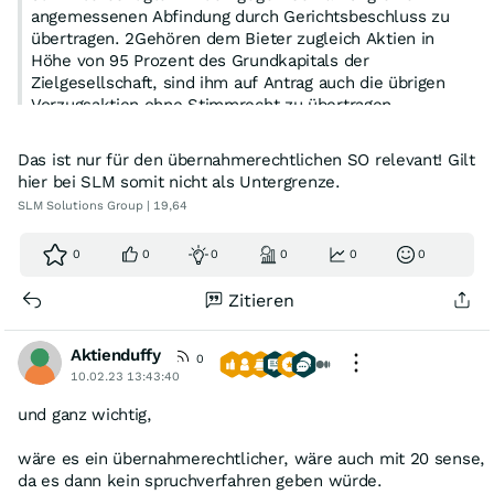
angemessenen Abfindung durch Gerichtsbeschluss zu
übertragen. 2Gehören dem Bieter zugleich Aktien in
Höhe von 95 Prozent des Grundkapitals der
Zielgesellschaft, sind ihm auf Antrag auch die übrigen
Vorzugsaktien ohne Stimmrecht zu übertragen.
(2) Für die Feststellung der erforderlichen
Das ist nur für den übernahmerechtlichen SO relevant! Gilt
Beteiligungshöhe nach Absatz 1 gilt § 16 Abs. 2 und 4
hier bei SLM somit nicht als Untergrenze.
des Aktiengesetzes entsprechend.
SLM Solutions Group | 19,64
(3) 1Die Art der Abfindung hat der Gegenleistung des
0
0
0
0
0
0
Übernahme- oder Pflichtangebots zu entsprechen. 2Eine
Geldleistung ist stets wahlweise anzubieten. 3Die im
Zitieren
Rahmen des Übernahme- oder Pflichtangebots gewährte
Gegenleistung ist als angemessene Abfindung
anzusehen, wenn der Bieter auf Grund des Angebots
Aktienduffy
0
Aktien in Höhe von mindestens 90 Prozent des vom
10.02.23 13:43:40
Angebot betroffenen Grundkapitals erworben hat. 4Die
Annahmequote ist für stimmberechtigte Aktien und
und ganz wichtig,
stimmrechtslose Aktien getrennt zu ermitteln.
wäre es ein übernahmerechtlicher, wäre auch mit 20 sense,
(4) 1Ein Antrag auf Übertragung der Aktien nach Absatz 1
da es dann kein spruchverfahren geben würde.