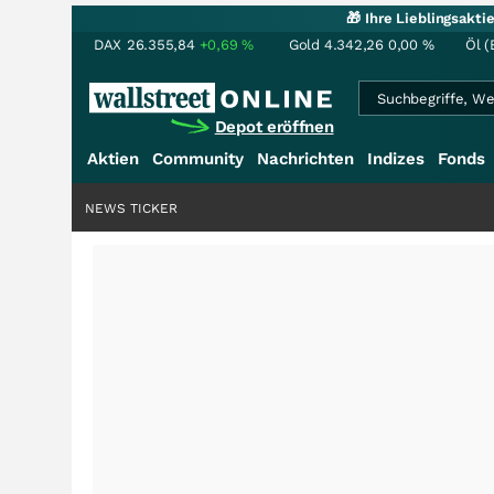
🎁 Ihre Lieblingsakt
DAX
26.355,84
+0,69
%
Gold
4.342,26
0,00
%
Öl (
Depot eröffnen
Aktien
Community
Nachrichten
Indizes
Fonds
NEWS TICKER