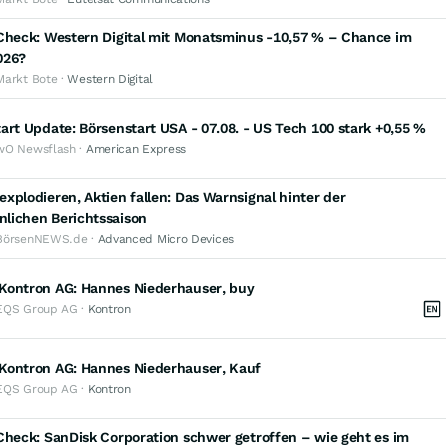
 Check: Western Digital mit Monatsminus -10,57 % – Chance im
026?
Markt Bote ·
Western Digital
art Update: Börsenstart USA - 07.08. - US Tech 100 stark +0,55 %
wO Newsflash ·
American Express
xplodieren, Aktien fallen: Das Warnsignal hinter der
lichen Berichtssaison
BörsenNEWS.de ·
Advanced Micro Devices
Kontron AG: Hannes Niederhauser, buy
EQS Group AG ·
Kontron
Kontron AG: Hannes Niederhauser, Kauf
EQS Group AG ·
Kontron
Check: SanDisk Corporation schwer getroffen – wie geht es im