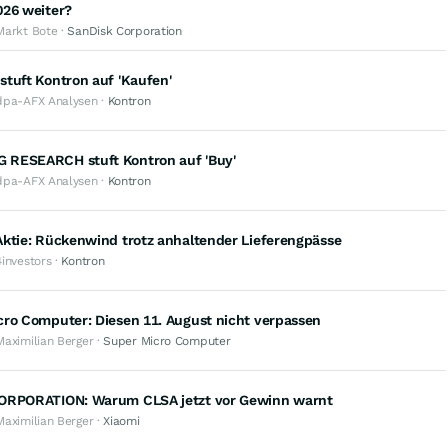
026 weiter?
Markt Bote ·
SanDisk Corporation
tuft Kontron auf 'Kaufen'
dpa-AFX Analysen ·
Kontron
RESEARCH stuft Kontron auf 'Buy'
dpa-AFX Analysen ·
Kontron
Aktie: Rückenwind trotz anhaltender Lieferengpässe
4investors ·
Kontron
cro Computer: Diesen 11. August nicht verpassen
Maximilian Berger ·
Super Micro Computer
ORPORATION: Warum CLSA jetzt vor Gewinn warnt
Maximilian Berger ·
Xiaomi