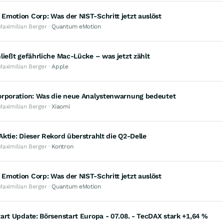
motion Corp: Was der NIST-Schritt jetzt auslöst
Maximilian Berger ·
Quantum eMotion
ließt gefährliche Mac-Lücke – was jetzt zählt
Maximilian Berger ·
Apple
orporation: Was die neue Analystenwarnung bedeutet
Maximilian Berger ·
Xiaomi
ktie: Dieser Rekord überstrahlt die Q2-Delle
Maximilian Berger ·
Kontron
motion Corp: Was der NIST-Schritt jetzt auslöst
Maximilian Berger ·
Quantum eMotion
art Update: Börsenstart Europa - 07.08. - TecDAX stark +1,64 %