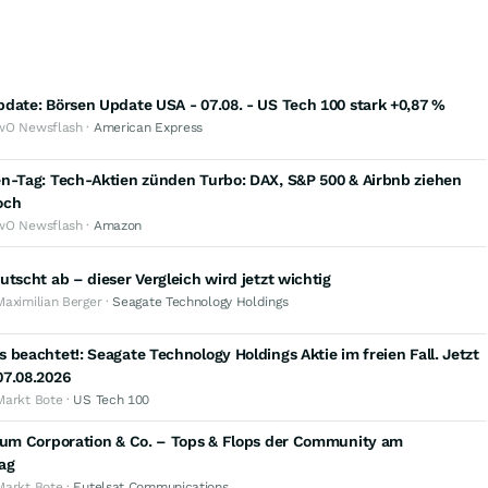
date: Börsen Update USA - 07.08. - US Tech 100 stark +0,87 %
wO Newsflash ·
American Express
en-Tag: Tech-Aktien zünden Turbo: DAX, S&P 500 & Airbnb ziehen
och
wO Newsflash ·
Amazon
utscht ab – dieser Vergleich wird jetzt wichtig
Maximilian Berger ·
Seagate Technology Holdings
 beachtet!: Seagate Technology Holdings Aktie im freien Fall. Jetzt
07.08.2026
Markt Bote ·
US Tech 100
tium Corporation & Co. – Tops & Flops der Community am
ag
Markt Bote ·
Eutelsat Communications