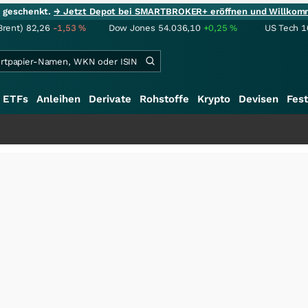
ie geschenkt.
→ Jetzt Depot bei SMARTBROKER+ eröffnen und Willkom
Brent)
82,26
-1,53
%
Dow Jones
54.036,10
+0,25
%
US Tech 1
ETFs
Anleihen
Derivate
Rohstoffe
Krypto
Devisen
Fest