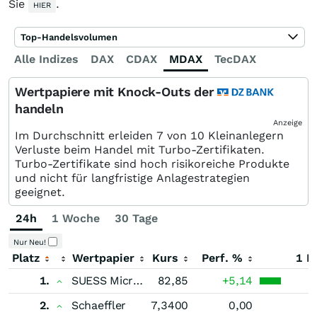
Sie
.
HIER
Top-Handelsvolumen
Alle Indizes
DAX
CDAX
MDAX
TecDAX
SDAX
Wertpapiere mit Knock-Outs der
handeln
Anzeige
Im Durchschnitt erleiden 7 von 10 Kleinanlegern
Verluste beim Handel mit Turbo-Zertifikaten.
Turbo-Zertifikate sind hoch risikoreiche Produkte
und nicht für langfristige Anlagestrategien
geeignet.
24h
1 Woche
30 Tage
Nur Neu!
Platz
Wertpapier
Kurs
Perf. %
1 M
1.
SUESS MicroTec
82,85
+5,14
2.
Schaeffler
7,3400
0,00