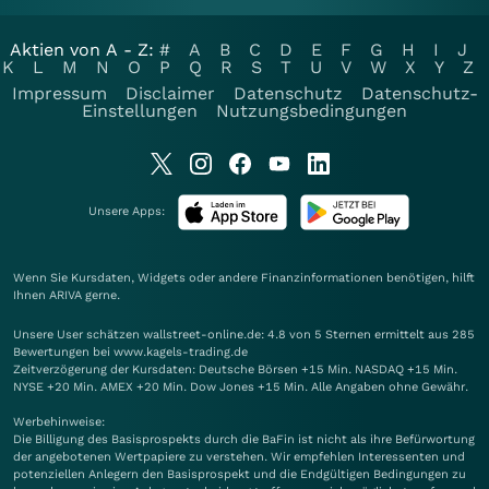
Aktien von A - Z:
#
A
B
C
D
E
F
G
H
I
J
K
L
M
N
O
P
Q
R
S
T
U
V
W
X
Y
Z
Impressum
Disclaimer
Datenschutz
Datenschutz-
Einstellungen
Nutzungsbedingungen
Unsere Apps:
Wenn Sie Kursdaten, Widgets oder andere Finanzinformationen benötigen, hilft
Ihnen
ARIVA
gerne.
Unsere User schätzen wallstreet-online.de: 4.8 von 5 Sternen ermittelt aus 285
Bewertungen bei www.kagels-trading.de
Zeitverzögerung der Kursdaten: Deutsche Börsen +15 Min. NASDAQ +15 Min.
NYSE +20 Min. AMEX +20 Min. Dow Jones +15 Min. Alle Angaben ohne Gewähr.
Werbehinweise:
Die Billigung des Basisprospekts durch die BaFin ist nicht als ihre Befürwortung
der angebotenen Wertpapiere zu verstehen. Wir empfehlen Interessenten und
potenziellen Anlegern den Basisprospekt und die Endgültigen Bedingungen zu