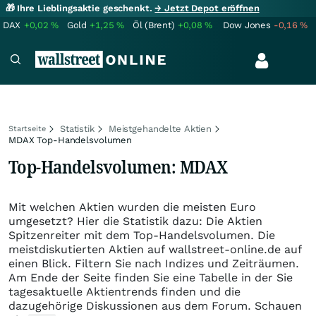
🎁 Ihre Lieblingsaktie geschenkt.
→ Jetzt Depot eröffnen
DAX
+0,02
%
Gold
+1,25
%
Öl (Brent)
+0,08
%
Dow Jones
-0,16
%
Statistik
Meistgehandelte Aktien
Startseite
MDAX Top-Handelsvolumen
Top-Handelsvolumen: MDAX
Mit welchen Aktien wurden die meisten Euro
umgesetzt? Hier die Statistik dazu: Die Aktien
Spitzenreiter mit dem Top-Handelsvolumen. Die
meistdiskutierten Aktien auf wallstreet-online.de auf
einen Blick. Filtern Sie nach Indizes und Zeiträumen.
Am Ende der Seite finden Sie eine Tabelle in der Sie
tagesaktuelle Aktientrends finden und die
dazugehörige Diskussionen aus dem Forum. Schauen