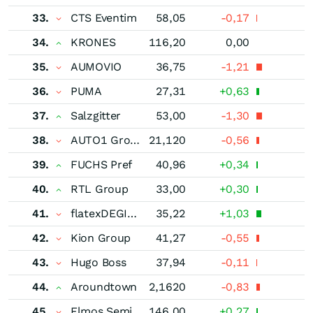
33.
CTS Eventim
58,05
-0,17
34.
KRONES
116,20
0,00
35.
AUMOVIO
36,75
-1,21
36.
PUMA
27,31
+0,63
37.
Salzgitter
53,00
-1,30
38.
AUTO1 Group
21,120
-0,56
39.
FUCHS Pref
40,96
+0,34
40.
RTL Group
33,00
+0,30
41.
flatexDEGIRO
35,22
+1,03
42.
Kion Group
41,27
-0,55
43.
Hugo Boss
37,94
-0,11
44.
Aroundtown
2,1620
-0,83
45.
Elmos Semiconductor
146,00
+0,27