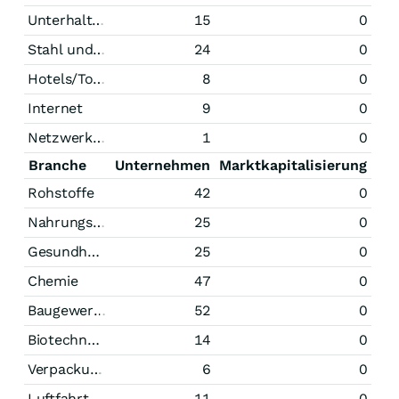
Unterhaltung
15
0
Stahl und Bergbau
24
0
Hotels/Tourismus
8
0
Internet
9
0
Netzwerktechnik
1
0
Branche
Unternehmen
Marktkapitalisierung
Rohstoffe
42
0
Nahrungsmittel
25
0
Gesundheitswesen
25
0
Chemie
47
0
Baugewerbe
52
0
Biotechnologie
14
0
Verpackungsindustrie
6
0
Luftfahrt und Raumfahrt
11
0