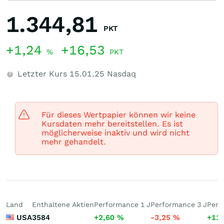
1.344,81
PKT
+1,24
+16,53
%
PKT
Letzter Kurs
15.01.25
Nasdaq
Für dieses Wertpapier können wir keine
Kursdaten mehr bereitstellen. Es ist
möglicherweise inaktiv und wird nicht
mehr gehandelt.
Land
Enthaltene Aktien
Performance 1 J
Performance 3 J
Perf
USA
3584
+2,60
%
-3,25
%
+11