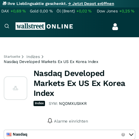
🎁 Ihre Lieblingsaktie geschenkt.
→ Jetzt Depot eröffnen
DAX
+0,69
%
Gold
0,00
%
Öl (Brent)
+0,02
%
Dow Jones
+0,25
%
Indizes
Startseite
Nasdaq Developed Markets Ex US Ex Korea Index
Nasdaq Developed
Markets Ex US Ex Korea
Index
Index
SYM:
NQDMXUSXKR
Alarme einrichten
Nasdaq