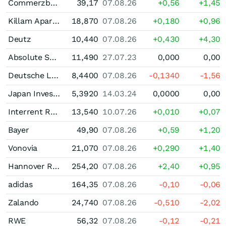
Commerzbank
39,17
07.08.26
+0,56
+1,45
Killam Apartment Real Estate Investment Trust
18,870
07.08.26
+0,180
+0,96
Deutz
10,440
07.08.26
+0,430
+4,30
Absolute Software
11,490
27.07.23
0,000
0,00
Deutsche Lufthansa
8,4400
07.08.26
-0,1340
-1,56
Japan Investment Adviser
5,3920
14.03.24
0,0000
0,00
Interrent Real Estate Investment Trust Trust Units
13,540
10.07.26
+0,010
+0,07
Bayer
49,90
07.08.26
+0,59
+1,20
Vonovia
21,070
07.08.26
+0,290
+1,40
Hannover Rueck
254,20
07.08.26
+2,40
+0,95
adidas
164,35
07.08.26
-0,10
-0,06
Zalando
24,740
07.08.26
-0,510
-2,02
RWE
56,32
07.08.26
-0,12
-0,21