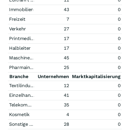
Immobilien
43
0
Freizeit
7
0
Verkehr
27
0
Printmedien
17
0
Halbleiter
17
0
Maschinenbau
45
0
Pharmaindustrie
25
0
Branche
Unternehmen
Marktkapitalisierung
Textilindustrie
12
0
Einzelhandel
41
0
Telekommunikation
35
0
Kosmetik
4
0
Sonstige Technologie
28
0