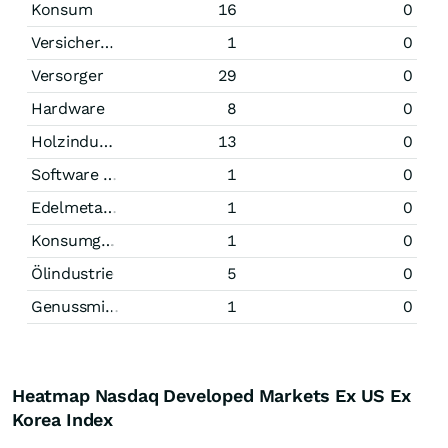
Konsum
16
0
Versicherungen
1
0
Versorger
29
0
Hardware
8
0
Holzindustrie
13
0
Software und Internet
1
0
Edelmetalle und Edelsteine
1
0
Konsumgüter
1
0
Ölindustrie
5
0
Genussmittel
1
0
Heatmap Nasdaq Developed Markets Ex US Ex
Korea Index