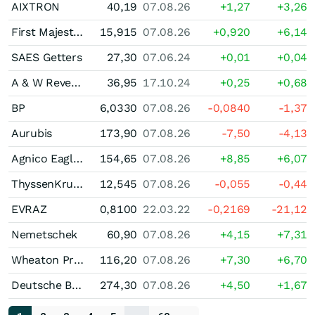
AIXTRON
40,19
07.08.26
+1,27
+3,26
First Majestic Silver Corporation
15,915
07.08.26
+0,920
+6,14
SAES Getters
27,30
07.06.24
+0,01
+0,04
A & W Revenue Royalties Income Fund Trust Units
36,95
17.10.24
+0,25
+0,68
BP
6,0330
07.08.26
-0,0840
-1,37
Aurubis
173,90
07.08.26
-7,50
-4,13
Agnico Eagle Mines
154,65
07.08.26
+8,85
+6,07
ThyssenKrupp
12,545
07.08.26
-0,055
-0,44
EVRAZ
0,8100
22.03.22
-0,2169
-21,12
Nemetschek
60,90
07.08.26
+4,15
+7,31
Wheaton Precious Metals
116,20
07.08.26
+7,30
+6,70
Deutsche Boerse
274,30
07.08.26
+4,50
+1,67