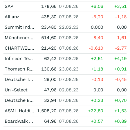
SAP
178,66
07.08.26
+6,06
+3,51
Allianz
435,30
07.08.26
-5,20
-1,18
Summit Industrial Income REIT Trust Units
23,480
22.02.23
0,000
0,00
Münchener Rück
514,60
07.08.26
-8,40
-1,61
CHARTWELL RETIR/SH UT
21,420
07.08.26
-0,610
-2,77
Infineon Technologies
62,42
07.08.26
+2,51
+4,19
Thomson Reuters
130,66
23.06.23
+1,18
+0,91
Deutsche Telekom
29,00
07.08.26
-0,13
-0,45
Uni-Select
47,96
02.08.23
0,00
0,00
Deutsche Bank
32,94
07.08.26
+0,23
+0,70
ASML Holding
1.508,20
07.08.26
+22,80
+1,53
Boardwalk Real Estate Investment Trust Trust Units
64,96
07.08.26
+0,57
+0,89