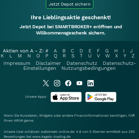
Jetzt Depot sichern
Ihre Lieblingsaktie geschenkt!
Jetzt Depot bei SMARTBROKER+ eröffnen und
Willkommensgeschenk sichern.
Aktien von A - Z:
#
A
B
C
D
E
F
G
H
I
J
K
L
M
N
O
P
Q
R
S
T
U
V
W
X
Y
Z
Impressum
Disclaimer
Datenschutz
Datenschutz-
Einstellungen
Nutzungsbedingungen
Unsere Apps:
Wenn Sie Kursdaten, Widgets oder andere Finanzinformationen benötigen, hilft
Ihnen
ARIVA
gerne.
Unsere User schätzen wallstreet-online.de: 4.8 von 5 Sternen ermittelt aus 285
Bewertungen bei www.kagels-trading.de