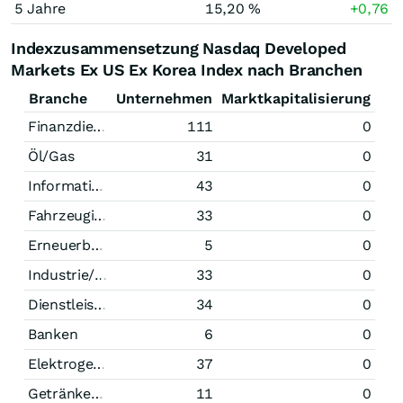
5 Jahre
15,20 %
+0,76
Indexzusammensetzung Nasdaq Developed
Markets Ex US Ex Korea Index nach Branchen
Branche
Unternehmen
Marktkapitalisierung
Finanzdienstleistungen
111
0
Öl/Gas
31
0
Informationstechnologie
43
0
Fahrzeugindustrie
33
0
Erneuerbare Energien
5
0
Industrie/Mischkonzerne
33
0
Dienstleistungen
34
0
Banken
6
0
Elektrogeräte
37
0
Getränke/Tabak
11
0