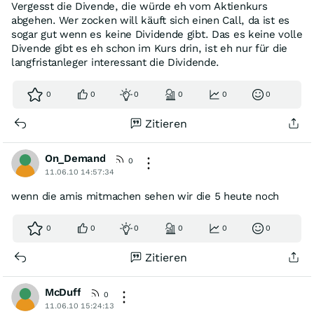
Vergesst die Divende, die würde eh vom Aktienkurs
abgehen. Wer zocken will käuft sich einen Call, da ist es
sogar gut wenn es keine Dividende gibt. Das es keine volle
Divende gibt es eh schon im Kurs drin, ist eh nur für die
langfristanleger interessant die Dividende.
0
0
0
0
0
0
Zitieren
On_Demand
0
11.06.10 14:57:34
wenn die amis mitmachen sehen wir die 5 heute noch
0
0
0
0
0
0
Zitieren
McDuff
0
11.06.10 15:24:13