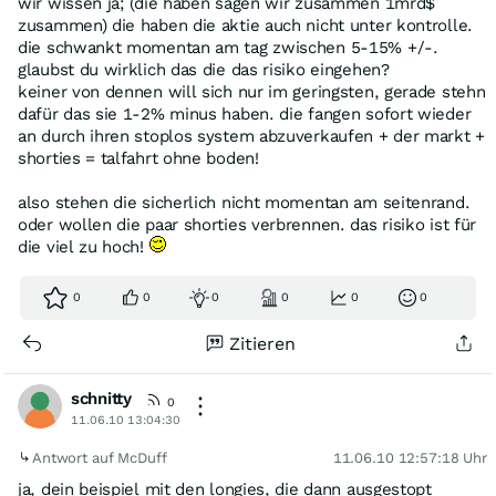
wir wissen ja; (die haben sagen wir zusammen 1mrd$
zusammen) die haben die aktie auch nicht unter kontrolle.
die schwankt momentan am tag zwischen 5-15% +/-.
glaubst du wirklich das die das risiko eingehen?
keiner von dennen will sich nur im geringsten, gerade stehn
dafür das sie 1-2% minus haben. die fangen sofort wieder
an durch ihren stoplos system abzuverkaufen + der markt +
shorties = talfahrt ohne boden!
also stehen die sicherlich nicht momentan am seitenrand.
oder wollen die paar shorties verbrennen. das risiko ist für
die viel zu hoch!
0
0
0
0
0
0
Zitieren
schnitty
0
11.06.10 13:04:30
Antwort auf McDuff
11.06.10 12:57:18 Uhr
ja, dein beispiel mit den longies, die dann ausgestopt