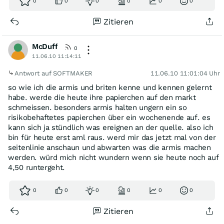
0
0
0
0
0
0
Zitieren
McDuff
0
11.06.10 11:14:11
Antwort auf SOFTMAKER
11.06.10 11:01:04 Uhr
so wie ich die armis und briten kenne und kennen gelernt
habe. werde die heute ihre papierchen auf den markt
schmeissen. besonders armis halten ungern ein so
risikobehaftetes papierchen über ein wochenende auf. es
kann sich ja stündlich was ereignen an der quelle. also ich
bin für heute erst aml raus. werd mir das jetzt mal von der
seitenlinie anschaun und abwarten was die armis machen
werden. würd mich nicht wundern wenn sie heute noch auf
4,50 runtergeht.
0
0
0
0
0
0
Zitieren