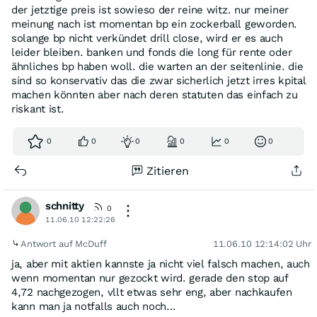
der jetztige preis ist sowieso der reine witz. nur meiner
meinung nach ist momentan bp ein zockerball geworden.
solange bp nicht verkündet drill close, wird er es auch
leider bleiben. banken und fonds die long für rente oder
ähnliches bp haben woll. die warten an der seitenlinie. die
sind so konservativ das die zwar sicherlich jetzt irres kpital
machen könnten aber nach deren statuten das einfach zu
riskant ist.
0
0
0
0
0
0
Zitieren
schnitty
0
11.06.10 12:22:26
Antwort auf McDuff
11.06.10 12:14:02 Uhr
ja, aber mit aktien kannste ja nicht viel falsch machen, auch
wenn momentan nur gezockt wird. gerade den stop auf
4,72 nachgezogen, vllt etwas sehr eng, aber nachkaufen
kann man ja notfalls auch noch...