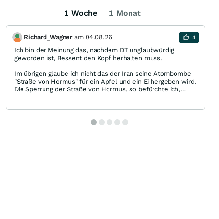
1 Woche
1 Monat
Richard_Wagner
am
04.08.26
4
Ich bin der Meinung das, nachdem DT unglaubwürdig
geworden ist, Bessent den Kopf herhalten muss.
Im übrigen glaube ich nicht das der Iran seine Atombombe
"Straße von Hormus" für ein Apfel und ein Ei hergeben wird.
Die Sperrung der Straße von Hormus, so befürchte ich,
noch sehr lange erhalten werden respektive das
Bab al Madab weiterhin eine Gefahr für die Schifffahrt sein
wird. Ebenfalls befürchte weitere Angriffe auf die
Yanbu Verladestation respektive auf die Pipline und
Raffernerie.
Ich habe gerade die Zertifikatpreise und ETC (Diesel)
angeschaut und sind im freien Fall.
Ob und Wie sich letztendlich alles entwickeln wird bleibt
offen und lässt Raum für allerlei Spekulationen.
Wie ein amerikanischer General, vor dem Iranangriff,
gewarnt hatt: Völlig unkalkulierbar - vor seiner Entlassung -
.