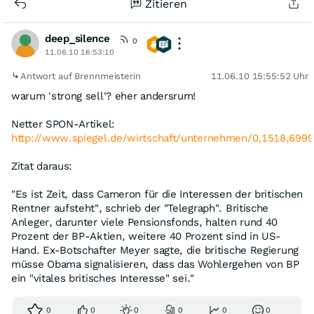
Zitieren
deep_silence
0
11.06.10 16:53:10
Antwort auf Brennmeisterin
11.06.10 15:55:52 Uhr
warum 'strong sell'? eher andersrum!
Netter SPON-Artikel:
http://www.spiegel.de/wirtschaft/unternehmen/0,1518,699
Zitat daraus:
"Es ist Zeit, dass Cameron für die Interessen der britischen
Rentner aufsteht", schrieb der "Telegraph". Britische
Anleger, darunter viele Pensionsfonds, halten rund 40
Prozent der BP-Aktien, weitere 40 Prozent sind in US-
Hand. Ex-Botschafter Meyer sagte, die britische Regierung
müsse Obama signalisieren, dass das Wohlergehen von BP
ein "vitales britisches Interesse" sei."
0
0
0
0
0
0