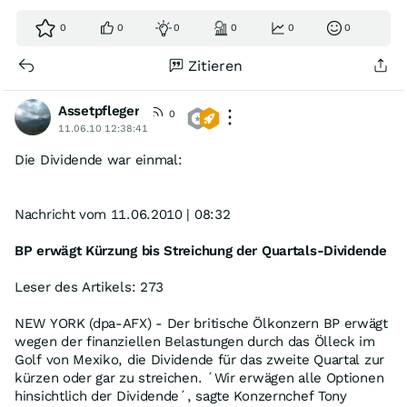
0
0
0
0
0
0
Zitieren
Assetpfleger
0
11.06.10 12:38:41
Die Dividende war einmal:
Nachricht vom 11.06.2010 | 08:32
BP erwägt Kürzung bis Streichung der Quartals-Dividende
Leser des Artikels: 273
NEW YORK (dpa-AFX) - Der britische Ölkonzern BP erwägt
wegen der finanziellen Belastungen durch das Ölleck im
Golf von Mexiko, die Dividende für das zweite Quartal zur
kürzen oder gar zu streichen. ´Wir erwägen alle Optionen
hinsichtlich der Dividende´, sagte Konzernchef Tony