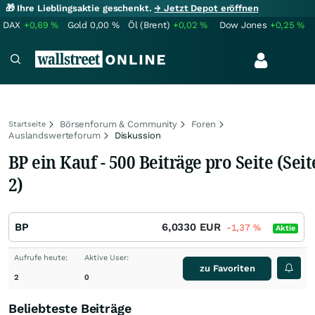
🎁 Ihre Lieblingsaktie geschenkt.
→ Jetzt Depot eröffnen
DAX
+0,69
%
Gold
0,00
%
Öl (Brent)
+0,02
%
Dow Jones
+0,25
%
Börsenforum & Community
Foren
Startseite
Auslandswerteforum
Diskussion
BP ein Kauf - 500 Beiträge pro Seite (Seit
2)
BP
6,0330
EUR
-1,37
%
Aktie
Aufrufe heute:
Aktive User:
zu Favoriten
2
0
Beliebteste Beiträge