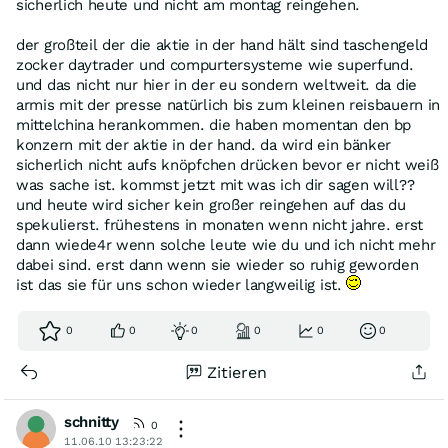
sicherlich heute und nicht am montag reingehen.
der großteil der die aktie in der hand hält sind taschengeld
zocker daytrader und compurtersysteme wie superfund.
und das nicht nur hier in der eu sondern weltweit. da die
armis mit der presse natürlich bis zum kleinen reisbauern in
mittelchina herankommen. die haben momentan den bp
konzern mit der aktie in der hand. da wird ein bänker
sicherlich nicht aufs knöpfchen drücken bevor er nicht weiß
was sache ist. kommst jetzt mit was ich dir sagen will??
und heute wird sicher kein großer reingehen auf das du
spekulierst. frühestens in monaten wenn nicht jahre. erst
dann wiede4r wenn solche leute wie du und ich nicht mehr
dabei sind. erst dann wenn sie wieder so ruhig geworden
ist das sie für uns schon wieder langweilig ist.
0
0
0
0
0
0
Zitieren
schnitty
0
11.06.10 13:23:22