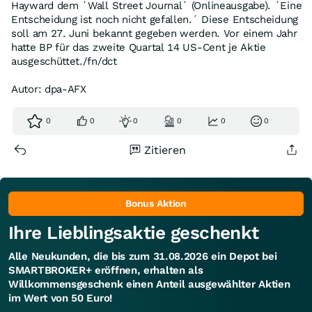
Hayward dem ´Wall Street Journal´ (Onlineausgabe). ´Eine
Entscheidung ist noch nicht gefallen.´ Diese Entscheidung
soll am 27. Juni bekannt gegeben werden. Vor einem Jahr
hatte BP für das zweite Quartal 14 US-Cent je Aktie
ausgeschüttet./fn/dct
Autor: dpa-AFX
0
0
0
0
0
0
Zitieren
Bonus Aktion
Ihre Lieblingsaktie geschenkt
Alle Neukunden, die bis zum 31.08.2026 ein Depot bei
SMARTBROKER+ eröffnen, erhalten als
Willkommensgeschenk einen Anteil ausgewählter Aktien
im Wert von 50 Euro!