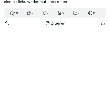
eine nullinie. weder rauf noch runter.
0
0
0
0
0
0
Zitieren