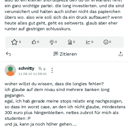
also so ein kleiner shortsqeeze den du dir erwartest fehlt
ein ganz wichtige partei. die long investierten. und die sind
verunsichert und halten auch sicher nicht das papierchen
übers wo. also wie soll sich da ein druck aufbauen? wenn
heute alles gut geht, geht es seitwerts. glaub aber eher
runter auf gestrigen schlusskurs.
0
0
0
0
0
0
Zitieren
schnitty
0
11.06.10 11:56:41
woher willst du wissen, dass die longies fehlen?
ich glaube auf dem nivau sind mehrere banken long
gegangen.
egal, ich hab gerade meine stops relativ eng nachgezogen,
so dass im worst case, an den ich nicht glaube, mindestens
300 euro plus hängenbleiben. nettes zubrot für mich als
studenten :P
und ja, kann ja noch höher gehen....