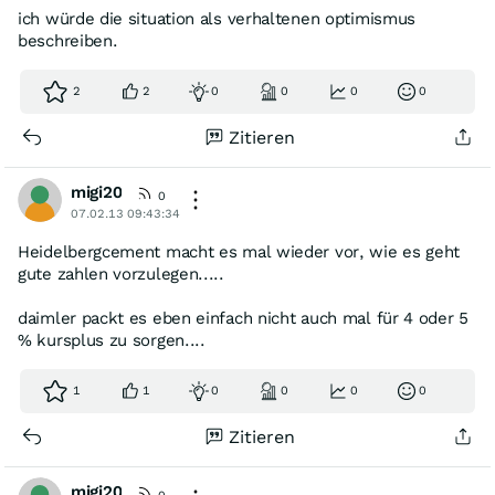
ich würde die situation als verhaltenen optimismus
beschreiben.
2
2
0
0
0
0
Zitieren
migi20
0
07.02.13 09:43:34
Heidelbergcement macht es mal wieder vor, wie es geht
gute zahlen vorzulegen.....
daimler packt es eben einfach nicht auch mal für 4 oder 5
% kursplus zu sorgen....
1
1
0
0
0
0
Zitieren
migi20