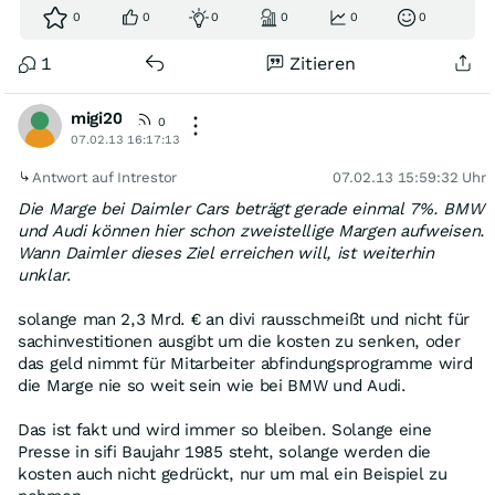
0
0
0
0
0
0
1
Zitieren
migi20
0
07.02.13 16:17:13
Antwort auf Intrestor
07.02.13 15:59:32 Uhr
Die Marge bei Daimler Cars beträgt gerade einmal 7%. BMW
und Audi können hier schon zweistellige Margen aufweisen.
Wann Daimler dieses Ziel erreichen will, ist weiterhin
unklar
.
solange man 2,3 Mrd. € an divi rausschmeißt und nicht für
sachinvestitionen ausgibt um die kosten zu senken, oder
das geld nimmt für Mitarbeiter abfindungsprogramme wird
die Marge nie so weit sein wie bei BMW und Audi.
Das ist fakt und wird immer so bleiben. Solange eine
Presse in sifi Baujahr 1985 steht, solange werden die
kosten auch nicht gedrückt, nur um mal ein Beispiel zu