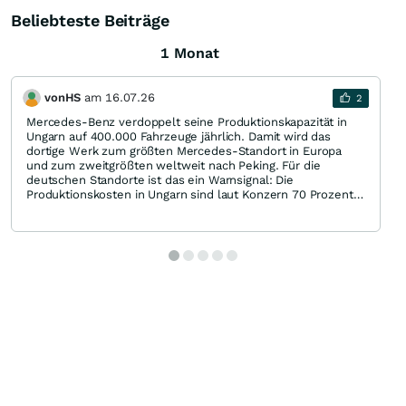
Beliebteste Beiträge
1 Monat
vonHS
am
16.07.26
2
Mercedes-Benz verdoppelt seine Produktionskapazität in
Ungarn auf 400.000 Fahrzeuge jährlich. Damit wird das
dortige Werk zum größten Mercedes-Standort in Europa
und zum zweitgrößten weltweit nach Peking. Für die
deutschen Standorte ist das ein Warnsignal: Die
Produktionskosten in Ungarn sind laut Konzern 70 Prozent
niedriger als in Deutschland. Was der Schritt darüber hinaus
bedeutet, hat das HANDELSBLATT (kostenpflichtig)
analysiert:
https://www.handelsblatt.com/unternehmen/industrie/autobauer-
mercedes-benz-verdoppelt-produktion-in-
ungarn/100239707.html