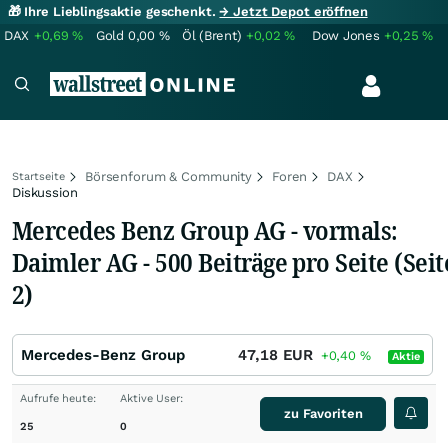
🎁 Ihre Lieblingsaktie geschenkt.
→ Jetzt Depot eröffnen
DAX
+0,69
%
Gold
0,00
%
Öl (Brent)
+0,02
%
Dow Jones
+0,25
%
Börsenforum & Community
Foren
DAX
Startseite
Diskussion
Mercedes Benz Group AG - vormals:
Daimler AG - 500 Beiträge pro Seite (Seit
2)
Mercedes-Benz Group
47,18
EUR
+0,40
%
Aktie
Aufrufe heute:
Aktive User:
zu Favoriten
25
0