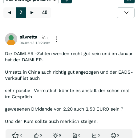
◄
2
►
40
silvretta
0
06.02.13 13:23:02
Die DAIMLER -Zahlen werden recht gut sein und im Januar
hat der DAIMLER-
Umsatz in China auch richtig gut angezogen und der EADS-
Verkauf ist auch
sehr positiv ! Vermutlich könnte es anstatt der schon mal
im Gespräch
gewesenen Dividende von 2,20 auch 2,50 EURO sein ?
Und der Kurs sollte auch merklich steigen.
0
0
0
0
0
0