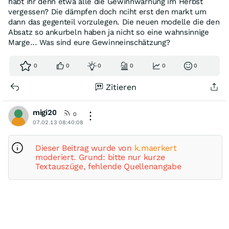
habt ihr denn etwa alle die Gewinnwarnung im Herbst
vergessen? Die dämpfen doch nciht erst den markt um
dann das gegenteil vorzulegen. Die neuen modelle die den
Absatz so ankurbeln haben ja nicht so eine wahnsinnige
Marge... Was sind eure Gewinneinschätzung?
0
0
0
0
0
0
Zitieren
migi20
0
07.02.13 08:40:08
Dieser Beitrag wurde von
k.maerkert
moderiert. Grund: bitte nur kurze
Textauszüge, fehlende Quellenangabe