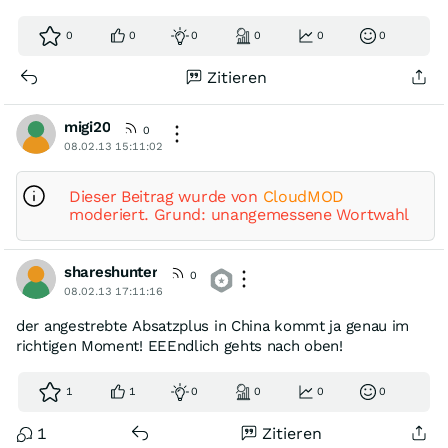
0
0
0
0
0
0
Zitieren
migi20
0
08.02.13 15:11:02
Dieser Beitrag wurde von
CloudMOD
moderiert. Grund: unangemessene Wortwahl
shareshunter
0
08.02.13 17:11:16
der angestrebte Absatzplus in China kommt ja genau im
richtigen Moment! EEEndlich gehts nach oben!
1
1
0
0
0
0
1
Zitieren