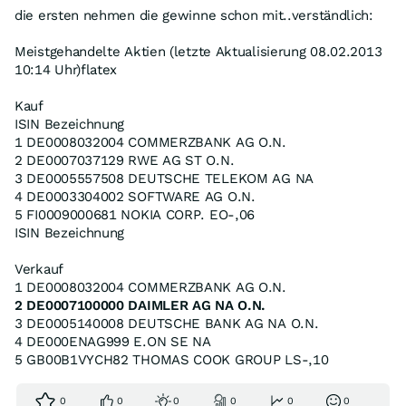
die ersten nehmen die gewinne schon mit..verständlich:
Meistgehandelte Aktien (letzte Aktualisierung 08.02.2013
10:14 Uhr)flatex
Kauf
ISIN Bezeichnung
1 DE0008032004 COMMERZBANK AG O.N.
2 DE0007037129 RWE AG ST O.N.
3 DE0005557508 DEUTSCHE TELEKOM AG NA
4 DE0003304002 SOFTWARE AG O.N.
5 FI0009000681 NOKIA CORP. EO-,06
ISIN Bezeichnung
Verkauf
1 DE0008032004 COMMERZBANK AG O.N.
2 DE0007100000 DAIMLER AG NA O.N.
3 DE0005140008 DEUTSCHE BANK AG NA O.N.
4 DE000ENAG999 E.ON SE NA
5 GB00B1VYCH82 THOMAS COOK GROUP LS-,10
0
0
0
0
0
0