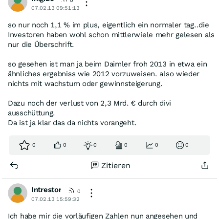
0
07.02.13 09:51:13
so nur noch 1,1 % im plus, eigentlich ein normaler tag..die
Investoren haben wohl schon mittlerwiele mehr gelesen als
nur die Überschrift.
so gesehen ist man ja beim Daimler froh 2013 in etwa ein
ähnliches ergebniss wie 2012 vorzuweisen. also wieder
nichts mit wachstum oder gewinnsteigerung.
Dazu noch der verlust von 2,3 Mrd. € durch divi
ausschüttung.
Da ist ja klar das da nichts vorangeht.
0
0
0
0
0
0
Zitieren
Intrestor
0
07.02.13 15:59:32
Ich habe mir die vorläufigen Zahlen nun angesehen und