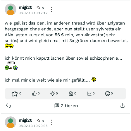
migi20
0
08.02.13 10:17:17
wie geil ist das den, im anderen thread wird über anlysten
hergezogen ohne ende, aber nun stellt user sylvretta ein
ANALysten kursziel von 56 € rein, von 4investor( sehr
seriös) und wird gleich mal mit 3x grüner daumen bewertet.
ich könnt mich kaputt lachen über soviel schizophrenie...
ich mal mir die welt wie sie mir gefällt....
0
0
0
0
0
0
Zitieren
migi20
0
08.02.13 10:29:35