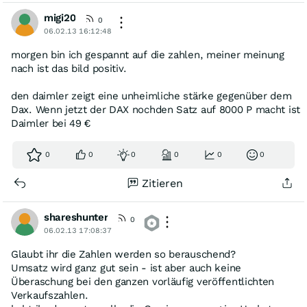
migi20
0
06.02.13 16:12:48
morgen bin ich gespannt auf die zahlen, meiner meinung
nach ist das bild positiv.
den daimler zeigt eine unheimliche stärke gegenüber dem
Dax. Wenn jetzt der DAX nochden Satz auf 8000 P macht ist
Daimler bei 49 €
0
0
0
0
0
0
Zitieren
shareshunter
0
06.02.13 17:08:37
Glaubt ihr die Zahlen werden so berauschend?
Umsatz wird ganz gut sein - ist aber auch keine
Überaschung bei den ganzen vorläufig veröffentlichten
Verkaufszahlen.