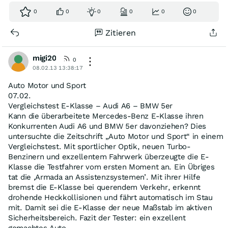
0
0
0
0
0
0
Zitieren
migi20
0
08.02.13 13:38:17
Auto Motor und Sport
07.02.
Vergleichstest E-Klasse – Audi A6 – BMW 5er
Kann die überarbeitete Mercedes-Benz E-Klasse ihren
Konkurrenten Audi A6 und BMW 5er davonziehen? Dies
untersuchte die Zeitschrift „Auto Motor und Sport“ in einem
Vergleichstest. Mit sportlicher Optik, neuen Turbo-
Benzinern und exzellentem Fahrwerk überzeugte die E-
Klasse die Testfahrer vom ersten Moment an. Ein Übriges
tat die ‚Armada an Assistenzsystemen’. Mit ihrer Hilfe
bremst die E-Klasse bei querendem Verkehr, erkennt
drohende Heckkollisionen und fährt automatisch im Stau
mit. Damit sei die E-Klasse der neue Maßstab im aktiven
Sicherheitsbereich. Fazit der Tester: ein exzellent