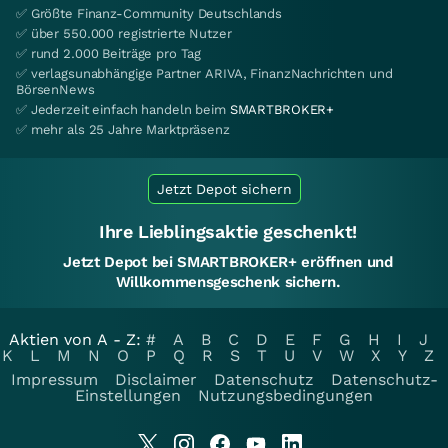
✅ Größte Finanz-Community Deutschlands
✅ über 550.000 registrierte Nutzer
✅ rund 2.000 Beiträge pro Tag
✅ verlagsunabhängige Partner ARIVA, FinanzNachrichten und
BörsenNews
✅ Jederzeit einfach handeln beim
SMARTBROKER+
✅ mehr als 25 Jahre Marktpräsenz
Jetzt Depot sichern
Ihre Lieblingsaktie geschenkt!
Jetzt Depot bei SMARTBROKER+ eröffnen und
Willkommensgeschenk sichern.
Aktien von A - Z:
#
A
B
C
D
E
F
G
H
I
J
K
L
M
N
O
P
Q
R
S
T
U
V
W
X
Y
Z
Impressum
Disclaimer
Datenschutz
Datenschutz-
Einstellungen
Nutzungsbedingungen