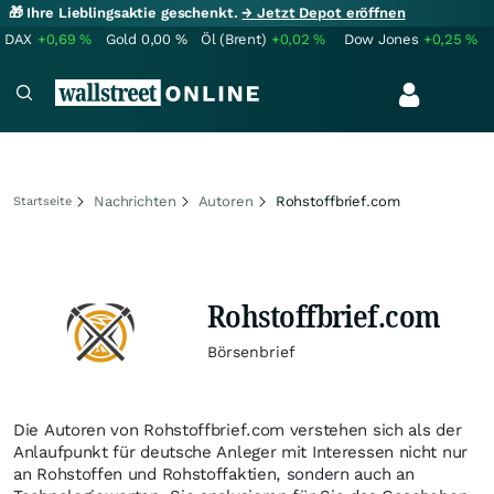
🎁 Ihre Lieblingsaktie geschenkt.
→ Jetzt Depot eröffnen
DAX
+0,69
%
Gold
0,00
%
Öl (Brent)
+0,02
%
Dow Jones
+0,25
%
Nachrichten
Autoren
Rohstoffbrief.com
Startseite
Rohstoffbrief.com
Börsenbrief
Die Autoren von Rohstoffbrief.com verstehen sich als der
Anlaufpunkt für deutsche Anleger mit Interessen nicht nur
an Rohstoffen und Rohstoffaktien, sondern auch an